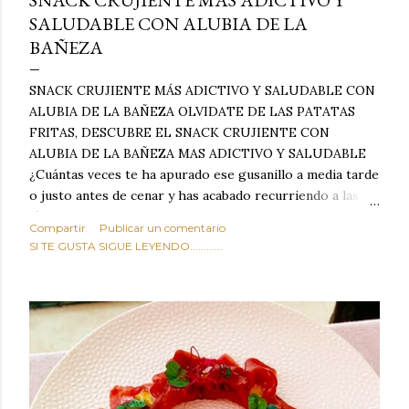
SNACK CRUJIENTE MÁS ADICTIVO Y
SALUDABLE CON ALUBIA DE LA
BAÑEZA
SNACK CRUJIENTE MÁS ADICTIVO Y SALUDABLE CON
ALUBIA DE LA BAÑEZA OLVIDATE DE LAS PATATAS
FRITAS, DESCUBRE EL SNACK CRUJIENTE CON
ALUBIA DE LA BAÑEZA MAS ADICTIVO Y SALUDABLE
¿Cuántas veces te ha apurado ese gusanillo a media tarde
o justo antes de cenar y has acabado recurriendo a las
típicas patatas de bolsa, frutos secos fritos o snacks
Compartir
Publicar un comentario
ultraprocesados llenos de grasas saturadas y sodio?
SI TE GUSTA SIGUE LEYENDO............
Todos hemos estado ahí. Sin embargo, cuidarse no tiene
por qué significar renunciar al placer de un picoteo
sabroso, con ese toque tostado y crujiente que tanto nos
satisface. Estas alubias crujientes al horno van a cambiar
por completo tu forma de ver las legumbres. Olvídate de
asociar las alubias únicamente a los guisos tradicionales y
copiosos de invierno. Con esta receta simple pero
revolucionaria, transformaremos un ingrediente tan