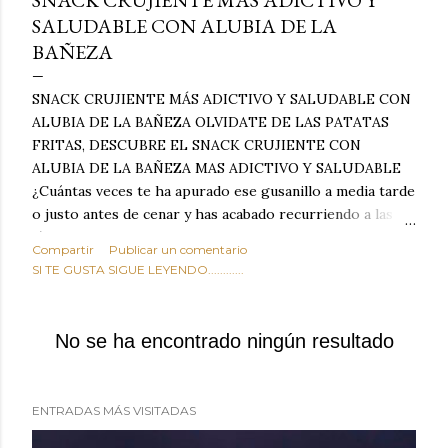
SNACK CRUJIENTE MÁS ADICTIVO Y
SALUDABLE CON ALUBIA DE LA
BAÑEZA
SNACK CRUJIENTE MÁS ADICTIVO Y SALUDABLE CON
ALUBIA DE LA BAÑEZA OLVIDATE DE LAS PATATAS
FRITAS, DESCUBRE EL SNACK CRUJIENTE CON
ALUBIA DE LA BAÑEZA MAS ADICTIVO Y SALUDABLE
¿Cuántas veces te ha apurado ese gusanillo a media tarde
o justo antes de cenar y has acabado recurriendo a las
típicas patatas de bolsa, frutos secos fritos o snacks
Compartir
Publicar un comentario
ultraprocesados llenos de grasas saturadas y sodio?
SI TE GUSTA SIGUE LEYENDO............
Todos hemos estado ahí. Sin embargo, cuidarse no tiene
por qué significar renunciar al placer de un picoteo
sabroso, con ese toque tostado y crujiente que tanto nos
No se ha encontrado ningún resultado
satisface. Estas alubias crujientes al horno van a cambiar
por completo tu forma de ver las legumbres. Olvídate de
asociar las alubias únicamente a los guisos tradicionales y
ENTRADAS MÁS VISITADAS
copiosos de invierno. Con esta receta simple pero
revolucionaria, transformaremos un ingrediente tan