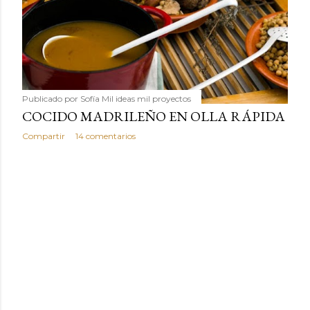
revolucionaria, transformaremos un ingrediente tan
humilde como la alubia de La Bañeza en un snack ligero,
dorado, cargado de proteína y 100% natural. Es el
sustituto perfecto a los frutos se...
Publicado por
Sofía Mil ideas mil proyectos
COCIDO MADRILEÑO EN OLLA RÁPIDA
Compartir
14 comentarios