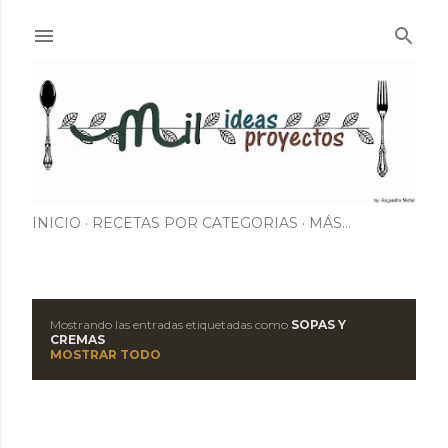
Ir al contenido principal
INICIO
RECETAS POR CATEGORIAS
MÁS…
Mostrando las entradas etiquetadas como
SOPAS Y
E
CREMAS
MOSTRAR TODO
n
t
r