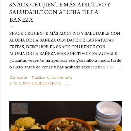
SNACK CRUJIENTE MÁS ADICTIVO Y
SALUDABLE CON ALUBIA DE LA
BAÑEZA
SNACK CRUJIENTE MÁS ADICTIVO Y SALUDABLE CON
ALUBIA DE LA BAÑEZA OLVIDATE DE LAS PATATAS
FRITAS, DESCUBRE EL SNACK CRUJIENTE CON
ALUBIA DE LA BAÑEZA MAS ADICTIVO Y SALUDABLE
¿Cuántas veces te ha apurado ese gusanillo a media tarde
o justo antes de cenar y has acabado recurriendo a las
típicas patatas de bolsa, frutos secos fritos o snacks
Compartir
Publicar un comentario
ultraprocesados llenos de grasas saturadas y sodio?
SI TE GUSTA SIGUE LEYENDO............
Todos hemos estado ahí. Sin embargo, cuidarse no tiene
por qué significar renunciar al placer de un picoteo
sabroso, con ese toque tostado y crujiente que tanto nos
satisface. Estas alubias crujientes al horno van a cambiar
por completo tu forma de ver las legumbres. Olvídate de
asociar las alubias únicamente a los guisos tradicionales y
copiosos de invierno. Con esta receta simple pero