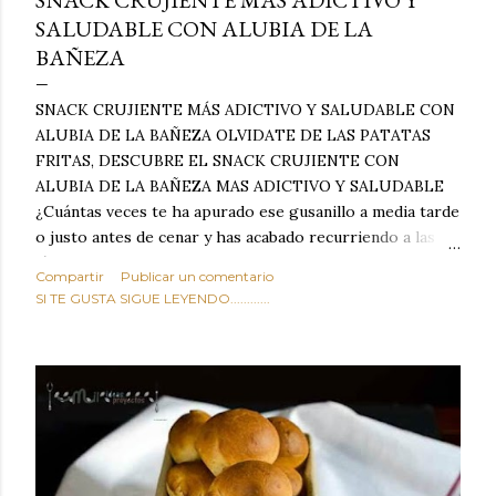
SNACK CRUJIENTE MÁS ADICTIVO Y
SALUDABLE CON ALUBIA DE LA
BAÑEZA
SNACK CRUJIENTE MÁS ADICTIVO Y SALUDABLE CON
ALUBIA DE LA BAÑEZA OLVIDATE DE LAS PATATAS
FRITAS, DESCUBRE EL SNACK CRUJIENTE CON
ALUBIA DE LA BAÑEZA MAS ADICTIVO Y SALUDABLE
¿Cuántas veces te ha apurado ese gusanillo a media tarde
o justo antes de cenar y has acabado recurriendo a las
típicas patatas de bolsa, frutos secos fritos o snacks
Compartir
Publicar un comentario
ultraprocesados llenos de grasas saturadas y sodio?
SI TE GUSTA SIGUE LEYENDO............
Todos hemos estado ahí. Sin embargo, cuidarse no tiene
por qué significar renunciar al placer de un picoteo
sabroso, con ese toque tostado y crujiente que tanto nos
satisface. Estas alubias crujientes al horno van a cambiar
por completo tu forma de ver las legumbres. Olvídate de
asociar las alubias únicamente a los guisos tradicionales y
copiosos de invierno. Con esta receta simple pero
revolucionaria, transformaremos un ingrediente tan