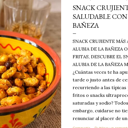
SNACK CRUJIENT
SALUDABLE CON 
BAÑEZA
SNACK CRUJIENTE MÁS 
ALUBIA DE LA BAÑEZA O
FRITAS, DESCUBRE EL 
ALUBIA DE LA BAÑEZA 
¿Cuántas veces te ha apu
tarde o justo antes de c
recurriendo a las típicas
fritos o snacks ultraproc
saturadas y sodio? Todos
embargo, cuidarse no tie
renunciar al placer de un
toque tostado y crujiente
Compartir
Publicar un coment