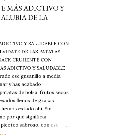
E MÁS ADICTIVO Y
ALUBIA DE LA
ADICTIVO Y SALUDABLE CON
LVIDATE DE LAS PATATAS
SNACK CRUJIENTE CON
MAS ADICTIVO Y SALUDABLE
rado ese gusanillo a media
enar y has acabado
 patatas de bolsa, frutos secos
esados llenos de grasas
 hemos estado ahí. Sin
ne por qué significar
 picoteo sabroso, con ese
 que tanto nos satisface.
ario