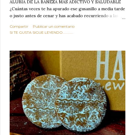
ALUBIA DE LA BAÑEZA MAS ADICTIVO Y SALUDABLE
¿Cuántas veces te ha apurado ese gusanillo a media tarde
o justo antes de cenar y has acabado recurriendo a las
típicas patatas de bolsa, frutos secos fritos o snacks
Compartir
Publicar un comentario
ultraprocesados llenos de grasas saturadas y sodio?
SI TE GUSTA SIGUE LEYENDO............
Todos hemos estado ahí. Sin embargo, cuidarse no tiene
por qué significar renunciar al placer de un picoteo
sabroso, con ese toque tostado y crujiente que tanto nos
satisface. Estas alubias crujientes al horno van a cambiar
por completo tu forma de ver las legumbres. Olvídate de
asociar las alubias únicamente a los guisos tradicionales y
copiosos de invierno. Con esta receta simple pero
revolucionaria, transformaremos un ingrediente tan
humilde como la alubia de La Bañeza en un snack ligero,
dorado, cargado de proteína y 100% natural. Es el
sustituto perfecto a los frutos se...