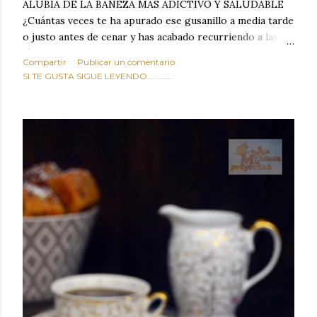
ALUBIA DE LA BAÑEZA MAS ADICTIVO Y SALUDABLE
¿Cuántas veces te ha apurado ese gusanillo a media tarde
o justo antes de cenar y has acabado recurriendo a las
típicas patatas de bolsa, frutos secos fritos o snacks
Compartir
Publicar un comentario
ultraprocesados llenos de grasas saturadas y sodio?
SI TE GUSTA SIGUE LEYENDO............
Todos hemos estado ahí. Sin embargo, cuidarse no tiene
por qué significar renunciar al placer de un picoteo
sabroso, con ese toque tostado y crujiente que tanto nos
satisface. Estas alubias crujientes al horno van a cambiar
por completo tu forma de ver las legumbres. Olvídate de
asociar las alubias únicamente a los guisos tradicionales y
copiosos de invierno. Con esta receta simple pero
revolucionaria, transformaremos un ingrediente tan
humilde como la alubia de La Bañeza en un snack ligero,
dorado, cargado de proteína y 100% natural. Es el
sustituto perfecto a los frutos se...