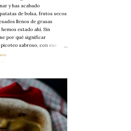
enar y has acabado
 patatas de bolsa, frutos secos
esados llenos de grasas
 hemos estado ahí. Sin
ne por qué significar
 picoteo sabroso, con ese
 que tanto nos satisface.
ario
al horno van a cambiar por
....
 las legumbres. Olvídate de
mente a los guisos
de invierno. Con esta receta
ria, transformaremos un
como la alubia de La Bañeza
do, cargado de proteína y
uto perfecto a los frutos se...