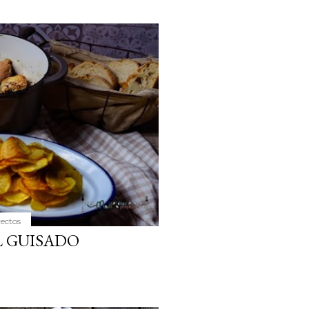
yectos
L GUISADO