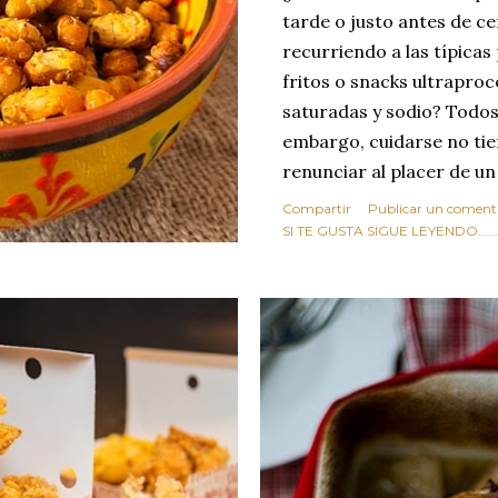
tarde o justo antes de c
recurriendo a las típicas
fritos o snacks ultraproc
saturadas y sodio? Todos
embargo, cuidarse no tie
renunciar al placer de un
toque tostado y crujiente
Compartir
Publicar un coment
Estas alubias crujientes 
SI TE GUSTA SIGUE LEYENDO........
completo tu forma de ver
asociar las alubias única
tradicionales y copiosos 
simple pero revoluciona
ingrediente tan humilde 
en un snack ligero, dora
100% natural. Es el sustit