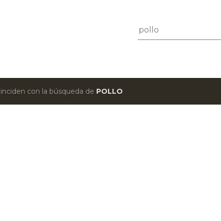
Ir al contenido principal
oinciden con la búsqueda de
POLLO