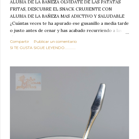
ALUBIA DE LA BAÑEZA OLVIDATE DE LAS PATATAS
FRITAS, DESCUBRE EL SNACK CRUJIENTE CON
ALUBIA DE LA BAÑEZA MAS ADICTIVO Y SALUDABLE
¿Cuántas veces te ha apurado ese gusanillo a media tarde
o justo antes de cenar y has acabado recurriendo a las
típicas patatas de bolsa, frutos secos fritos o snacks
Compartir
Publicar un comentario
ultraprocesados llenos de grasas saturadas y sodio?
SI TE GUSTA SIGUE LEYENDO............
Todos hemos estado ahí. Sin embargo, cuidarse no tiene
por qué significar renunciar al placer de un picoteo
sabroso, con ese toque tostado y crujiente que tanto nos
satisface. Estas alubias crujientes al horno van a cambiar
por completo tu forma de ver las legumbres. Olvídate de
asociar las alubias únicamente a los guisos tradicionales y
copiosos de invierno. Con esta receta simple pero
revolucionaria, transformaremos un ingrediente tan
humilde como la alubia de La Bañeza en un snack ligero,
dorado, cargado de proteína y 100% natural. Es el
sustituto perfecto a los frutos se...