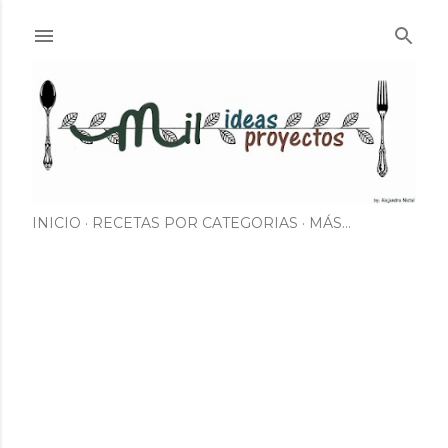
Ir al contenido principal
INICIO
RECETAS POR CATEGORIAS
MÁS…
E
n
t
r