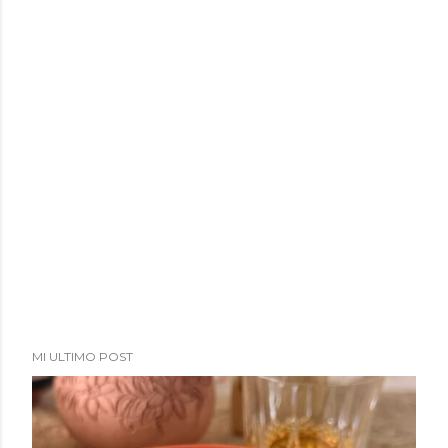
a
d
a
s
MI ULTIMO POST