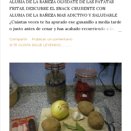
ALUBIA DE LA BAÑEZA OLVIDATE DE LAS PATATAS
FRITAS, DESCUBRE EL SNACK CRUJIENTE CON
ALUBIA DE LA BAÑEZA MAS ADICTIVO Y SALUDABLE
¿Cuántas veces te ha apurado ese gusanillo a media tarde
o justo antes de cenar y has acabado recurriendo a las
típicas patatas de bolsa, frutos secos fritos o snacks
Compartir
Publicar un comentario
ultraprocesados llenos de grasas saturadas y sodio?
SI TE GUSTA SIGUE LEYENDO............
Todos hemos estado ahí. Sin embargo, cuidarse no tiene
por qué significar renunciar al placer de un picoteo
sabroso, con ese toque tostado y crujiente que tanto nos
satisface. Estas alubias crujientes al horno van a cambiar
por completo tu forma de ver las legumbres. Olvídate de
asociar las alubias únicamente a los guisos tradicionales y
copiosos de invierno. Con esta receta simple pero
revolucionaria, transformaremos un ingrediente tan
humilde como la alubia de La Bañeza en un snack ligero,
dorado, cargado de proteína y 100% natural. Es el
sustituto perfecto a los frutos se...