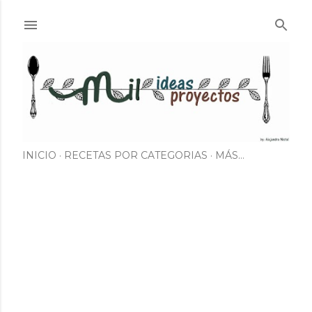
Ir al contenido principal
INICIO
RECETAS POR CATEGORIAS
MÁS…
E
n
t
r