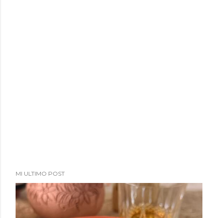
a
d
a
s
MI ULTIMO POST