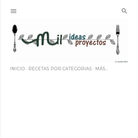
Ir al contenido principal
INICIO
RECETAS POR CATEGORIAS
MÁS…
E
n
t
r