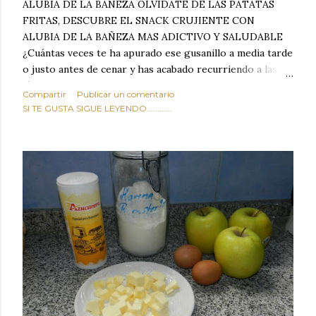
ALUBIA DE LA BAÑEZA OLVIDATE DE LAS PATATAS
FRITAS, DESCUBRE EL SNACK CRUJIENTE CON
ALUBIA DE LA BAÑEZA MAS ADICTIVO Y SALUDABLE
¿Cuántas veces te ha apurado ese gusanillo a media tarde
o justo antes de cenar y has acabado recurriendo a las
típicas patatas de bolsa, frutos secos fritos o snacks
Compartir
Publicar un comentario
ultraprocesados llenos de grasas saturadas y sodio?
SI TE GUSTA SIGUE LEYENDO............
Todos hemos estado ahí. Sin embargo, cuidarse no tiene
por qué significar renunciar al placer de un picoteo
sabroso, con ese toque tostado y crujiente que tanto nos
satisface. Estas alubias crujientes al horno van a cambiar
por completo tu forma de ver las legumbres. Olvídate de
asociar las alubias únicamente a los guisos tradicionales y
copiosos de invierno. Con esta receta simple pero
revolucionaria, transformaremos un ingrediente tan
humilde como la alubia de La Bañeza en un snack ligero,
dorado, cargado de proteína y 100% natural. Es el
sustituto perfecto a los frutos se...