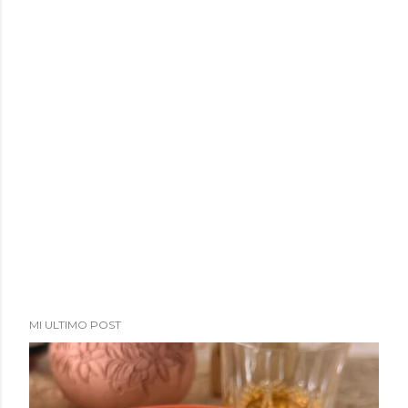
a
d
a
s
MI ULTIMO POST