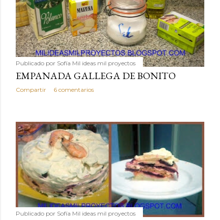
Publicado por
Sofía Mil ideas mil proyectos
EMPANADA GALLEGA DE BONITO
Compartir
6 comentarios
Publicado por
Sofía Mil ideas mil proyectos