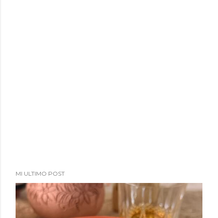
a
d
a
s
MI ULTIMO POST