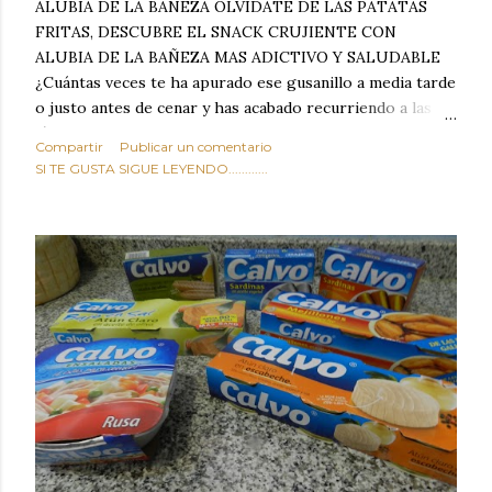
ALUBIA DE LA BAÑEZA OLVIDATE DE LAS PATATAS
FRITAS, DESCUBRE EL SNACK CRUJIENTE CON
ALUBIA DE LA BAÑEZA MAS ADICTIVO Y SALUDABLE
¿Cuántas veces te ha apurado ese gusanillo a media tarde
o justo antes de cenar y has acabado recurriendo a las
típicas patatas de bolsa, frutos secos fritos o snacks
Compartir
Publicar un comentario
ultraprocesados llenos de grasas saturadas y sodio?
SI TE GUSTA SIGUE LEYENDO............
Todos hemos estado ahí. Sin embargo, cuidarse no tiene
por qué significar renunciar al placer de un picoteo
sabroso, con ese toque tostado y crujiente que tanto nos
satisface. Estas alubias crujientes al horno van a cambiar
por completo tu forma de ver las legumbres. Olvídate de
asociar las alubias únicamente a los guisos tradicionales y
copiosos de invierno. Con esta receta simple pero
revolucionaria, transformaremos un ingrediente tan
humilde como la alubia de La Bañeza en un snack ligero,
dorado, cargado de proteína y 100% natural. Es el
sustituto perfecto a los frutos se...