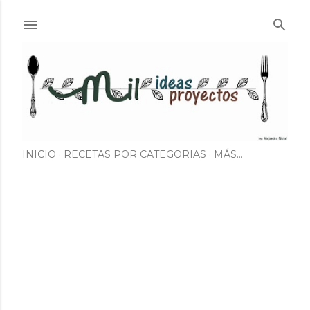
Ir al contenido principal
INICIO
RECETAS POR CATEGORIAS
MÁS…
E
n
t
r