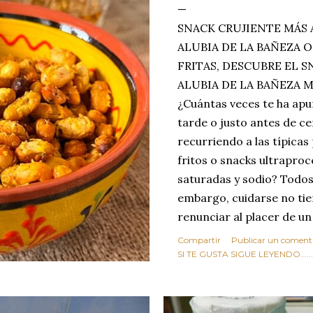
SNACK CRUJIENTE MÁS 
ALUBIA DE LA BAÑEZA O
FRITAS, DESCUBRE EL 
ALUBIA DE LA BAÑEZA 
¿Cuántas veces te ha apu
tarde o justo antes de c
recurriendo a las típicas
fritos o snacks ultraproc
saturadas y sodio? Todos
embargo, cuidarse no tie
renunciar al placer de un
toque tostado y crujiente
Compartir
Publicar un coment
Estas alubias crujientes 
SI TE GUSTA SIGUE LEYENDO........
completo tu forma de ver
asociar las alubias única
tradicionales y copiosos 