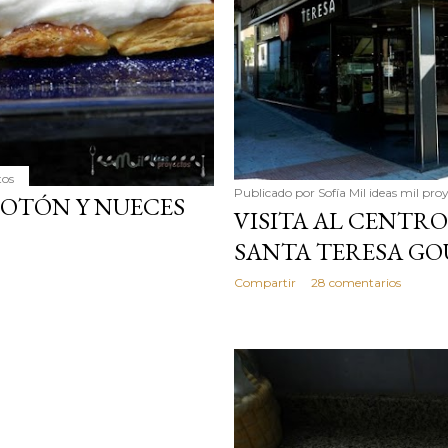
tos
Publicado por
Sofía Mil ideas mil pro
OTÓN Y NUECES
VISITA AL CENT
SANTA TERESA G
Compartir
28 comentarios