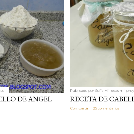
simple pero revoluciona
ingrediente tan humilde 
en un snack ligero, dora
100% natural. Es el sustit
tos
Publicado por
Sofía Mil ideas mil pro
ELLO DE ANGEL
RECETA DE CABEL
Compartir
25 comentarios