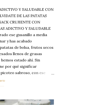
ADICTIVO Y SALUDABLE CON
LVIDATE DE LAS PATATAS
SNACK CRUJIENTE CON
MAS ADICTIVO Y SALUDABLE
rado ese gusanillo a media
enar y has acabado
 patatas de bolsa, frutos secos
esados llenos de grasas
 hemos estado ahí. Sin
ne por qué significar
 picoteo sabroso, con ese
 que tanto nos satisface.
ario
al horno van a cambiar por
....
 las legumbres. Olvídate de
mente a los guisos
de invierno. Con esta receta