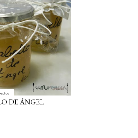
ria, transformaremos un
como la alubia de La Bañeza
do, cargado de proteína y
uto perfecto a los frutos se...
yectos
LO DE ÁNGEL