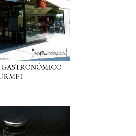
yectos
RO GASTRONÓMICO
OURMET