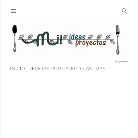
Ir al contenido principal
INICIO
RECETAS POR CATEGORIAS
MÁS…
E
n
t
r