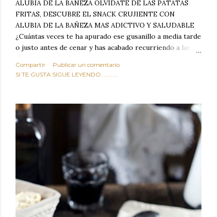
ALUBIA DE LA BAÑEZA OLVIDATE DE LAS PATATAS
FRITAS, DESCUBRE EL SNACK CRUJIENTE CON
ALUBIA DE LA BAÑEZA MAS ADICTIVO Y SALUDABLE
¿Cuántas veces te ha apurado ese gusanillo a media tarde
o justo antes de cenar y has acabado recurriendo a las
típicas patatas de bolsa, frutos secos fritos o snacks
Compartir
Publicar un comentario
ultraprocesados llenos de grasas saturadas y sodio?
SI TE GUSTA SIGUE LEYENDO............
Todos hemos estado ahí. Sin embargo, cuidarse no tiene
por qué significar renunciar al placer de un picoteo
sabroso, con ese toque tostado y crujiente que tanto nos
satisface. Estas alubias crujientes al horno van a cambiar
por completo tu forma de ver las legumbres. Olvídate de
asociar las alubias únicamente a los guisos tradicionales y
copiosos de invierno. Con esta receta simple pero
revolucionaria, transformaremos un ingrediente tan
humilde como la alubia de La Bañeza en un snack ligero,
dorado, cargado de proteína y 100% natural. Es el
sustituto perfecto a los frutos se...