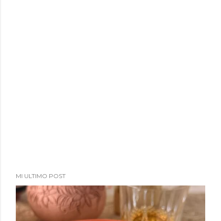
a
d
a
s
MI ULTIMO POST