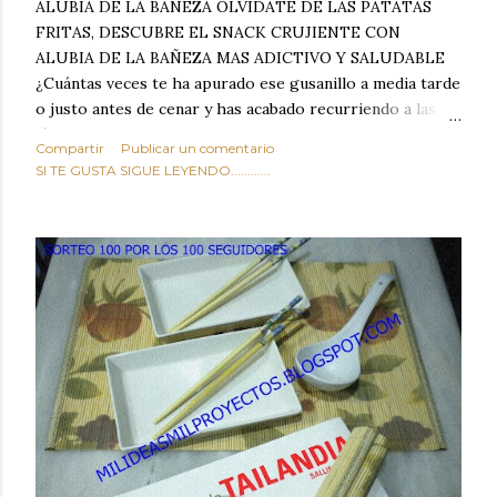
ALUBIA DE LA BAÑEZA OLVIDATE DE LAS PATATAS
FRITAS, DESCUBRE EL SNACK CRUJIENTE CON
ALUBIA DE LA BAÑEZA MAS ADICTIVO Y SALUDABLE
¿Cuántas veces te ha apurado ese gusanillo a media tarde
o justo antes de cenar y has acabado recurriendo a las
típicas patatas de bolsa, frutos secos fritos o snacks
Compartir
Publicar un comentario
ultraprocesados llenos de grasas saturadas y sodio?
SI TE GUSTA SIGUE LEYENDO............
Todos hemos estado ahí. Sin embargo, cuidarse no tiene
por qué significar renunciar al placer de un picoteo
sabroso, con ese toque tostado y crujiente que tanto nos
satisface. Estas alubias crujientes al horno van a cambiar
por completo tu forma de ver las legumbres. Olvídate de
asociar las alubias únicamente a los guisos tradicionales y
copiosos de invierno. Con esta receta simple pero
revolucionaria, transformaremos un ingrediente tan
humilde como la alubia de La Bañeza en un snack ligero,
dorado, cargado de proteína y 100% natural. Es el
sustituto perfecto a los frutos se...