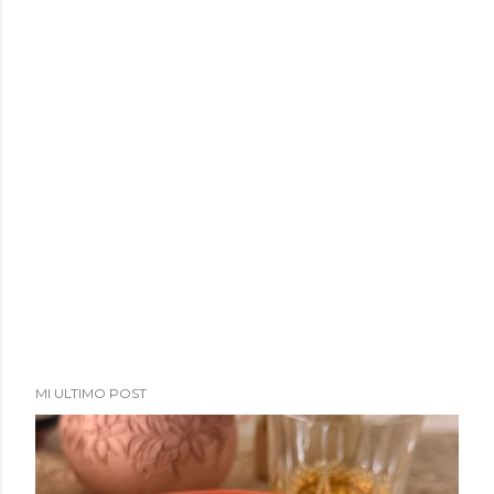
a
d
a
s
MI ULTIMO POST