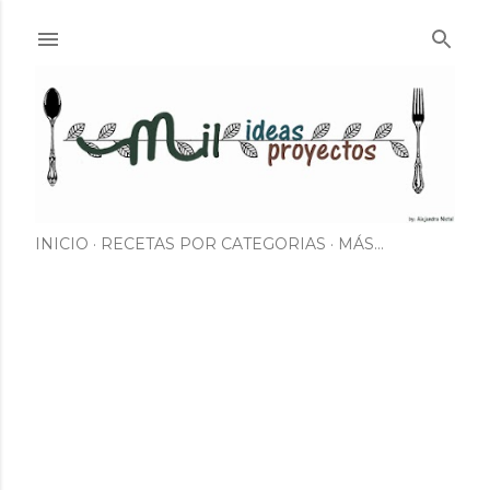
Ir al contenido principal
INICIO
RECETAS POR CATEGORIAS
MÁS…
E
n
t
r