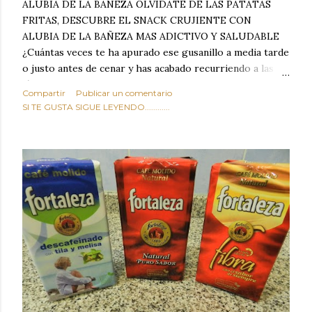
ALUBIA DE LA BAÑEZA OLVIDATE DE LAS PATATAS
FRITAS, DESCUBRE EL SNACK CRUJIENTE CON
ALUBIA DE LA BAÑEZA MAS ADICTIVO Y SALUDABLE
¿Cuántas veces te ha apurado ese gusanillo a media tarde
o justo antes de cenar y has acabado recurriendo a las
típicas patatas de bolsa, frutos secos fritos o snacks
Compartir
Publicar un comentario
ultraprocesados llenos de grasas saturadas y sodio?
SI TE GUSTA SIGUE LEYENDO............
Todos hemos estado ahí. Sin embargo, cuidarse no tiene
por qué significar renunciar al placer de un picoteo
sabroso, con ese toque tostado y crujiente que tanto nos
satisface. Estas alubias crujientes al horno van a cambiar
por completo tu forma de ver las legumbres. Olvídate de
asociar las alubias únicamente a los guisos tradicionales y
copiosos de invierno. Con esta receta simple pero
revolucionaria, transformaremos un ingrediente tan
humilde como la alubia de La Bañeza en un snack ligero,
dorado, cargado de proteína y 100% natural. Es el
sustituto perfecto a los frutos se...