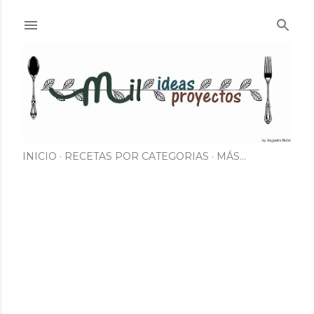
Ir al contenido principal
INICIO
RECETAS POR CATEGORIAS
MÁS…
E
n
t
r