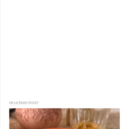
a
d
a
s
MI ULTIMO POST