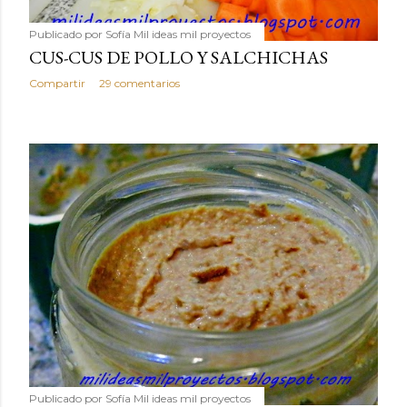
Publicado por
Sofía Mil ideas mil proyectos
CUS-CUS DE POLLO Y SALCHICHAS
Compartir
29 comentarios
Publicado por
Sofía Mil ideas mil proyectos