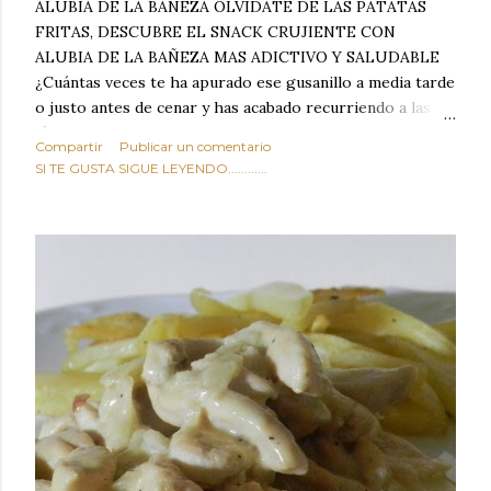
ALUBIA DE LA BAÑEZA OLVIDATE DE LAS PATATAS
FRITAS, DESCUBRE EL SNACK CRUJIENTE CON
ALUBIA DE LA BAÑEZA MAS ADICTIVO Y SALUDABLE
¿Cuántas veces te ha apurado ese gusanillo a media tarde
o justo antes de cenar y has acabado recurriendo a las
típicas patatas de bolsa, frutos secos fritos o snacks
Compartir
Publicar un comentario
ultraprocesados llenos de grasas saturadas y sodio?
SI TE GUSTA SIGUE LEYENDO............
Todos hemos estado ahí. Sin embargo, cuidarse no tiene
por qué significar renunciar al placer de un picoteo
sabroso, con ese toque tostado y crujiente que tanto nos
satisface. Estas alubias crujientes al horno van a cambiar
por completo tu forma de ver las legumbres. Olvídate de
asociar las alubias únicamente a los guisos tradicionales y
copiosos de invierno. Con esta receta simple pero
revolucionaria, transformaremos un ingrediente tan
humilde como la alubia de La Bañeza en un snack ligero,
dorado, cargado de proteína y 100% natural. Es el
sustituto perfecto a los frutos se...