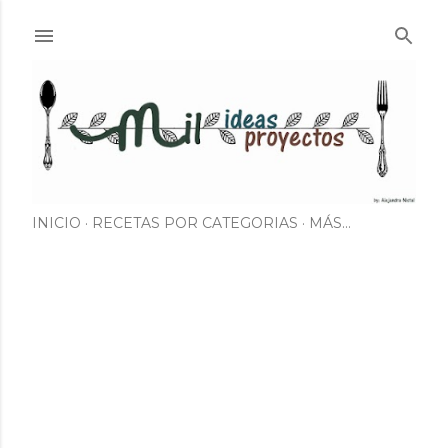
Ir al contenido principal
INICIO
RECETAS POR CATEGORIAS
MÁS…
E
n
t
r