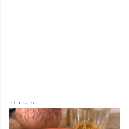
a
d
a
s
MI ULTIMO POST