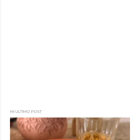
a
d
a
s
MI ULTIMO POST