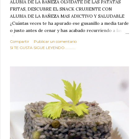
ALUBIA DE LA BAÑEZA OLVIDATE DE LAS PATATAS
FRITAS, DESCUBRE EL SNACK CRUJIENTE CON
ALUBIA DE LA BAÑEZA MAS ADICTIVO Y SALUDABLE
¿Cuántas veces te ha apurado ese gusanillo a media tarde
o justo antes de cenar y has acabado recurriendo a las
típicas patatas de bolsa, frutos secos fritos o snacks
Compartir
Publicar un comentario
ultraprocesados llenos de grasas saturadas y sodio?
SI TE GUSTA SIGUE LEYENDO............
Todos hemos estado ahí. Sin embargo, cuidarse no tiene
por qué significar renunciar al placer de un picoteo
sabroso, con ese toque tostado y crujiente que tanto nos
satisface. Estas alubias crujientes al horno van a cambiar
por completo tu forma de ver las legumbres. Olvídate de
asociar las alubias únicamente a los guisos tradicionales y
copiosos de invierno. Con esta receta simple pero
revolucionaria, transformaremos un ingrediente tan
humilde como la alubia de La Bañeza en un snack ligero,
dorado, cargado de proteína y 100% natural. Es el
sustituto perfecto a los frutos se...