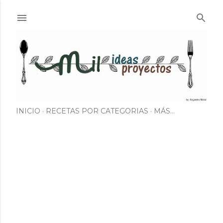
Ir al contenido principal
INICIO
RECETAS POR CATEGORIAS
MÁS…
E
n
t
r