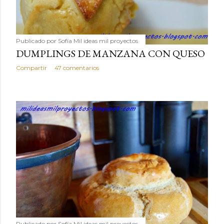
Publicado por
Sofía Mil ideas mil proyectos
DUMPLINGS DE MANZANA CON QUESO
Compartir
47 comentarios
Publicado por
Sofía Mil ideas mil proyectos