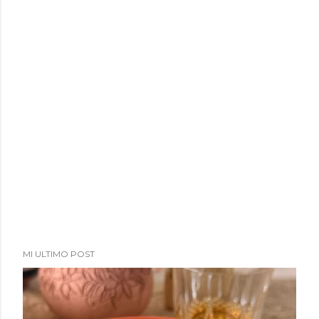
a
d
a
s
MI ULTIMO POST