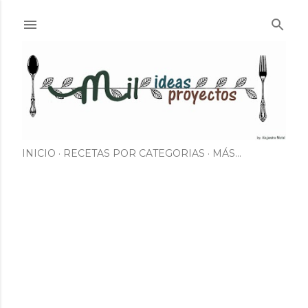
Ir al contenido principal
INICIO
RECETAS POR CATEGORIAS
MÁS…
E
n
t
r