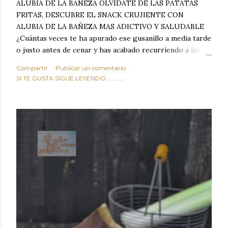
ALUBIA DE LA BAÑEZA OLVIDATE DE LAS PATATAS
FRITAS, DESCUBRE EL SNACK CRUJIENTE CON
ALUBIA DE LA BAÑEZA MAS ADICTIVO Y SALUDABLE
¿Cuántas veces te ha apurado ese gusanillo a media tarde
o justo antes de cenar y has acabado recurriendo a las
típicas patatas de bolsa, frutos secos fritos o snacks
Compartir
Publicar un comentario
ultraprocesados llenos de grasas saturadas y sodio?
SI TE GUSTA SIGUE LEYENDO............
Todos hemos estado ahí. Sin embargo, cuidarse no tiene
por qué significar renunciar al placer de un picoteo
sabroso, con ese toque tostado y crujiente que tanto nos
satisface. Estas alubias crujientes al horno van a cambiar
por completo tu forma de ver las legumbres. Olvídate de
asociar las alubias únicamente a los guisos tradicionales y
copiosos de invierno. Con esta receta simple pero
revolucionaria, transformaremos un ingrediente tan
humilde como la alubia de La Bañeza en un snack ligero,
dorado, cargado de proteína y 100% natural. Es el
sustituto perfecto a los frutos se...