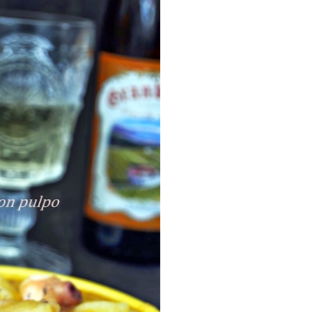
ria, transformaremos un
como la alubia de La Bañeza
do, cargado de proteína y
uto perfecto a los frutos se...