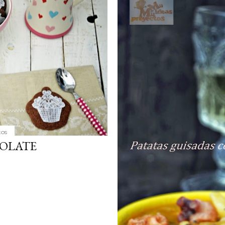
simple pero revoluciona
ingrediente tan humilde 
en un snack ligero, dora
100% natural. Es el sustit
tos
COLATE