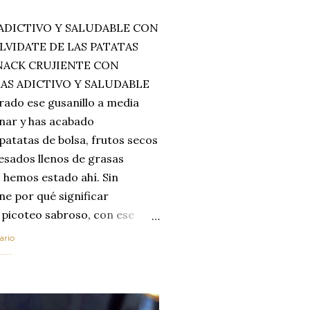
ADICTIVO Y SALUDABLE CON
LVIDATE DE LAS PATATAS
SNACK CRUJIENTE CON
MAS ADICTIVO Y SALUDABLE
rado ese gusanillo a media
enar y has acabado
 patatas de bolsa, frutos secos
esados llenos de grasas
 hemos estado ahí. Sin
ne por qué significar
 picoteo sabroso, con ese
 que tanto nos satisface.
ario
al horno van a cambiar por
....
 las legumbres. Olvídate de
mente a los guisos
de invierno. Con esta receta