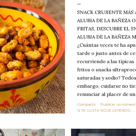
SNACK CRUJIENTE MÁS 
ALUBIA DE LA BAÑEZA O
FRITAS, DESCUBRE EL 
ALUBIA DE LA BAÑEZA 
¿Cuántas veces te ha apu
tarde o justo antes de c
recurriendo a las típicas
fritos o snacks ultraproc
saturadas y sodio? Todos
embargo, cuidarse no tie
renunciar al placer de un
toque tostado y crujiente
Compartir
Publicar un coment
Estas alubias crujientes 
SI TE GUSTA SIGUE LEYENDO........
completo tu forma de ver
asociar las alubias única
tradicionales y copiosos 