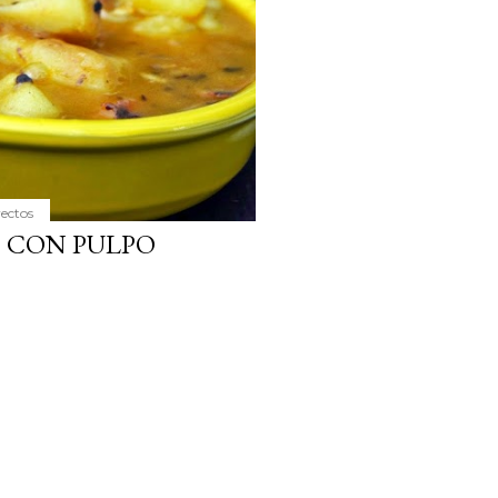
yectos
S CON PULPO