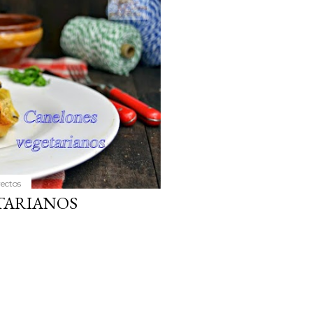
ria, transformaremos un
como la alubia de La Bañeza
do, cargado de proteína y
uto perfecto a los frutos se...
yectos
TARIANOS