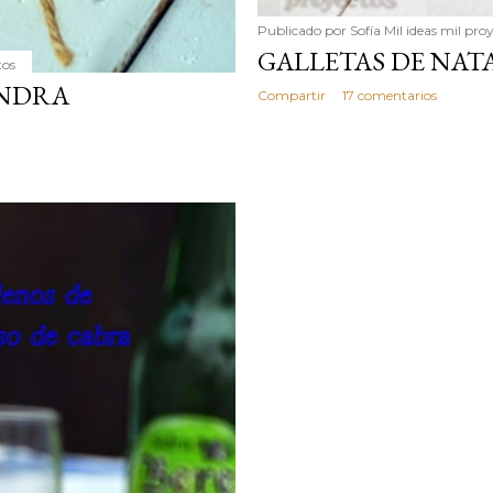
Publicado por
Sofía Mil ideas mil pro
GALLETAS DE NATA
tos
ENDRA
Compartir
17 comentarios