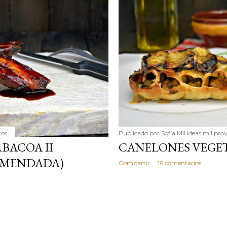
simple pero revoluciona
ingrediente tan humilde 
en un snack ligero, dora
100% natural. Es el sustit
tos
Publicado por
Sofía Mil ideas mil pro
RBACOA II
CANELONES VEGE
OMENDADA)
Compartir
16 comentarios