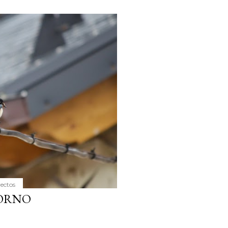
yectos
HORNO