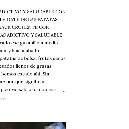
ADICTIVO Y SALUDABLE CON
LVIDATE DE LAS PATATAS
SNACK CRUJIENTE CON
MAS ADICTIVO Y SALUDABLE
rado ese gusanillo a media
enar y has acabado
 patatas de bolsa, frutos secos
esados llenos de grasas
 hemos estado ahí. Sin
ne por qué significar
 picoteo sabroso, con ese
 que tanto nos satisface.
ario
al horno van a cambiar por
....
 las legumbres. Olvídate de
mente a los guisos
de invierno. Con esta receta