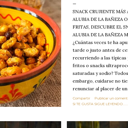
SNACK CRUJIENTE MÁS 
ALUBIA DE LA BAÑEZA O
FRITAS, DESCUBRE EL 
ALUBIA DE LA BAÑEZA 
¿Cuántas veces te ha apu
tarde o justo antes de c
recurriendo a las típicas
fritos o snacks ultraproc
saturadas y sodio? Todos
embargo, cuidarse no tie
renunciar al placer de un
toque tostado y crujiente
Compartir
Publicar un coment
Estas alubias crujientes 
SI TE GUSTA SIGUE LEYENDO........
completo tu forma de ver
asociar las alubias única
tradicionales y copiosos 