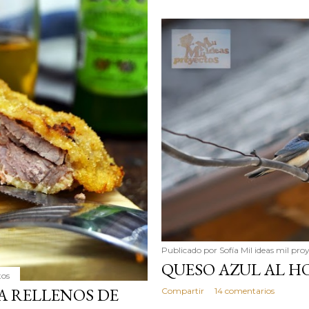
Publicado por
Sofía Mil ideas mil pro
QUESO AZUL AL 
tos
A RELLENOS DE
Compartir
14 comentarios