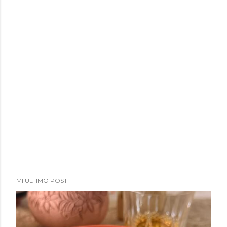
a
d
a
s
MI ULTIMO POST