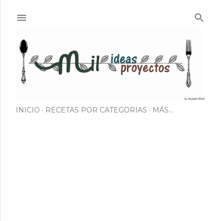
Ir al contenido principal
INICIO
RECETAS POR CATEGORIAS
MÁS…
E
n
t
r