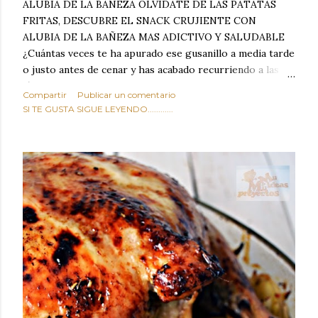
ALUBIA DE LA BAÑEZA OLVIDATE DE LAS PATATAS
FRITAS, DESCUBRE EL SNACK CRUJIENTE CON
ALUBIA DE LA BAÑEZA MAS ADICTIVO Y SALUDABLE
¿Cuántas veces te ha apurado ese gusanillo a media tarde
o justo antes de cenar y has acabado recurriendo a las
típicas patatas de bolsa, frutos secos fritos o snacks
Compartir
Publicar un comentario
ultraprocesados llenos de grasas saturadas y sodio?
SI TE GUSTA SIGUE LEYENDO............
Todos hemos estado ahí. Sin embargo, cuidarse no tiene
por qué significar renunciar al placer de un picoteo
sabroso, con ese toque tostado y crujiente que tanto nos
satisface. Estas alubias crujientes al horno van a cambiar
por completo tu forma de ver las legumbres. Olvídate de
asociar las alubias únicamente a los guisos tradicionales y
copiosos de invierno. Con esta receta simple pero
revolucionaria, transformaremos un ingrediente tan
humilde como la alubia de La Bañeza en un snack ligero,
dorado, cargado de proteína y 100% natural. Es el
sustituto perfecto a los frutos se...