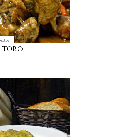
yectos
E TORO