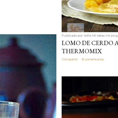
Publicado por
Sofía Mil ideas mil pro
LOMO DE CERDO A
THERMOMIX
Compartir
8 comentarios