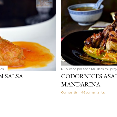
simple pero revoluciona
ingrediente tan humilde 
en un snack ligero, dora
100% natural. Es el sustit
tos
Publicado por
Sofía Mil ideas mil pro
N SALSA
CODORNICES ASAD
MANDARINA
Compartir
46 comentarios