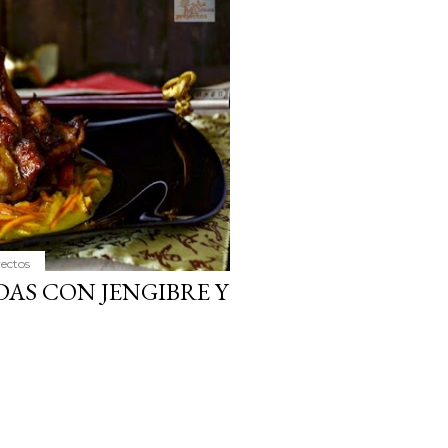
ria, transformaremos un
como la alubia de La Bañeza
do, cargado de proteína y
uto perfecto a los frutos se...
yectos
AS CON JENGIBRE Y