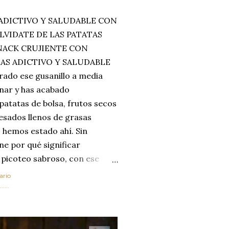
ADICTIVO Y SALUDABLE CON
LVIDATE DE LAS PATATAS
SNACK CRUJIENTE CON
MAS ADICTIVO Y SALUDABLE
rado ese gusanillo a media
enar y has acabado
 patatas de bolsa, frutos secos
esados llenos de grasas
 hemos estado ahí. Sin
ne por qué significar
 picoteo sabroso, con ese
 que tanto nos satisface.
ario
al horno van a cambiar por
....
 las legumbres. Olvídate de
mente a los guisos
de invierno. Con esta receta