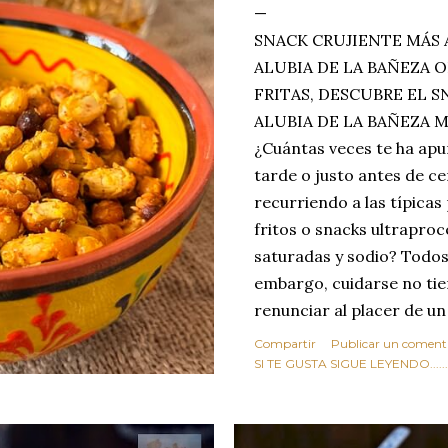
SNACK CRUJIENTE MÁS 
ALUBIA DE LA BAÑEZA O
FRITAS, DESCUBRE EL 
ALUBIA DE LA BAÑEZA 
¿Cuántas veces te ha apu
tarde o justo antes de c
recurriendo a las típicas
fritos o snacks ultraproc
saturadas y sodio? Todos
embargo, cuidarse no tie
renunciar al placer de un
toque tostado y crujiente
Compartir
Publicar un coment
Estas alubias crujientes 
SI TE GUSTA SIGUE LEYENDO........
completo tu forma de ver
asociar las alubias única
tradicionales y copiosos 