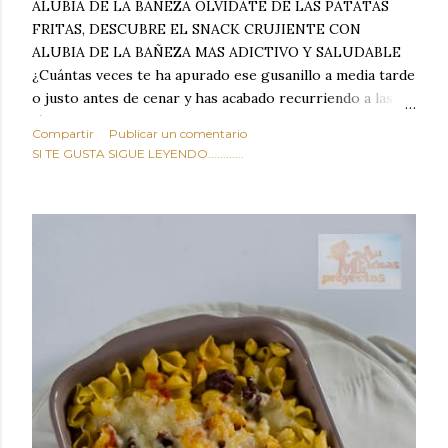
ALUBIA DE LA BAÑEZA OLVIDATE DE LAS PATATAS
FRITAS, DESCUBRE EL SNACK CRUJIENTE CON
ALUBIA DE LA BAÑEZA MAS ADICTIVO Y SALUDABLE
¿Cuántas veces te ha apurado ese gusanillo a media tarde
o justo antes de cenar y has acabado recurriendo a las
típicas patatas de bolsa, frutos secos fritos o snacks
Compartir
Publicar un comentario
ultraprocesados llenos de grasas saturadas y sodio?
SI TE GUSTA SIGUE LEYENDO............
Todos hemos estado ahí. Sin embargo, cuidarse no tiene
por qué significar renunciar al placer de un picoteo
sabroso, con ese toque tostado y crujiente que tanto nos
satisface. Estas alubias crujientes al horno van a cambiar
por completo tu forma de ver las legumbres. Olvídate de
asociar las alubias únicamente a los guisos tradicionales y
copiosos de invierno. Con esta receta simple pero
revolucionaria, transformaremos un ingrediente tan
humilde como la alubia de La Bañeza en un snack ligero,
dorado, cargado de proteína y 100% natural. Es el
sustituto perfecto a los frutos se...