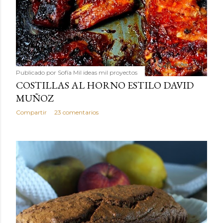
Publicado por
Sofía Mil ideas mil proyectos
COSTILLAS AL HORNO ESTILO DAVID
MUÑOZ
Compartir
23 comentarios