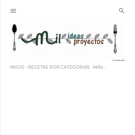
Ir al contenido principal
INICIO
RECETAS POR CATEGORIAS
MÁS…
E
n
t
r