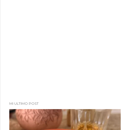
a
d
a
s
MI ULTIMO POST