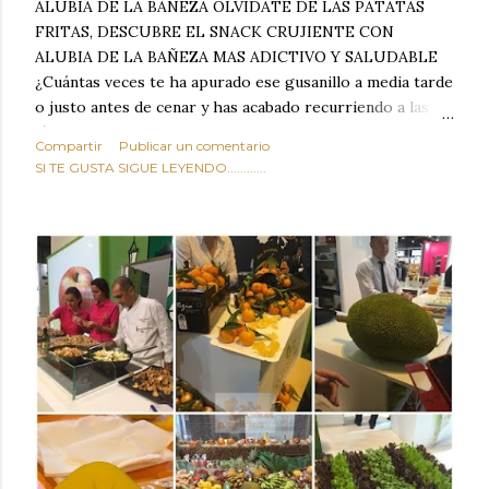
ALUBIA DE LA BAÑEZA OLVIDATE DE LAS PATATAS
FRITAS, DESCUBRE EL SNACK CRUJIENTE CON
ALUBIA DE LA BAÑEZA MAS ADICTIVO Y SALUDABLE
¿Cuántas veces te ha apurado ese gusanillo a media tarde
o justo antes de cenar y has acabado recurriendo a las
típicas patatas de bolsa, frutos secos fritos o snacks
Compartir
Publicar un comentario
ultraprocesados llenos de grasas saturadas y sodio?
SI TE GUSTA SIGUE LEYENDO............
Todos hemos estado ahí. Sin embargo, cuidarse no tiene
por qué significar renunciar al placer de un picoteo
sabroso, con ese toque tostado y crujiente que tanto nos
satisface. Estas alubias crujientes al horno van a cambiar
por completo tu forma de ver las legumbres. Olvídate de
asociar las alubias únicamente a los guisos tradicionales y
copiosos de invierno. Con esta receta simple pero
revolucionaria, transformaremos un ingrediente tan
humilde como la alubia de La Bañeza en un snack ligero,
dorado, cargado de proteína y 100% natural. Es el
sustituto perfecto a los frutos se...