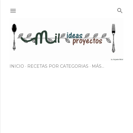
Ir al contenido principal
INICIO
RECETAS POR CATEGORIAS
MÁS…
E
n
t
r