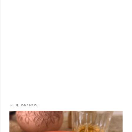
a
d
a
s
MI ULTIMO POST