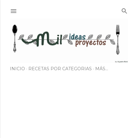
Ir al contenido principal
INICIO
RECETAS POR CATEGORIAS
MÁS…
E
n
t
r