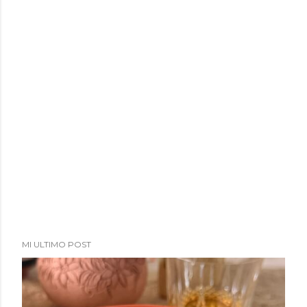
a
d
a
s
MI ULTIMO POST