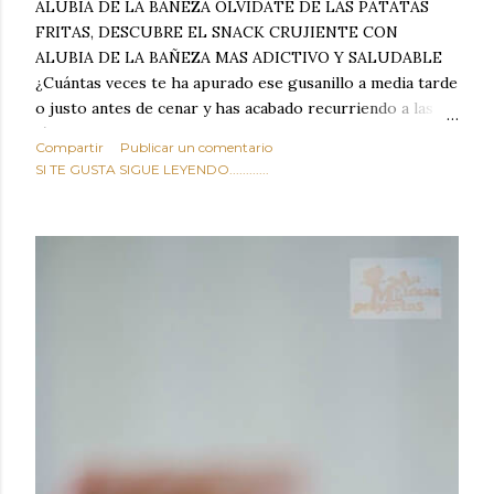
ALUBIA DE LA BAÑEZA OLVIDATE DE LAS PATATAS
FRITAS, DESCUBRE EL SNACK CRUJIENTE CON
ALUBIA DE LA BAÑEZA MAS ADICTIVO Y SALUDABLE
¿Cuántas veces te ha apurado ese gusanillo a media tarde
o justo antes de cenar y has acabado recurriendo a las
típicas patatas de bolsa, frutos secos fritos o snacks
Compartir
Publicar un comentario
ultraprocesados llenos de grasas saturadas y sodio?
SI TE GUSTA SIGUE LEYENDO............
Todos hemos estado ahí. Sin embargo, cuidarse no tiene
por qué significar renunciar al placer de un picoteo
sabroso, con ese toque tostado y crujiente que tanto nos
satisface. Estas alubias crujientes al horno van a cambiar
por completo tu forma de ver las legumbres. Olvídate de
asociar las alubias únicamente a los guisos tradicionales y
copiosos de invierno. Con esta receta simple pero
revolucionaria, transformaremos un ingrediente tan
humilde como la alubia de La Bañeza en un snack ligero,
dorado, cargado de proteína y 100% natural. Es el
sustituto perfecto a los frutos se...