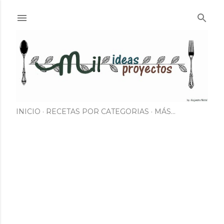
Ir al contenido principal
INICIO
RECETAS POR CATEGORIAS
MÁS…
E
n
t
r