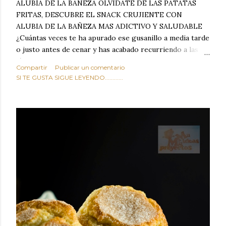
ALUBIA DE LA BAÑEZA OLVIDATE DE LAS PATATAS
FRITAS, DESCUBRE EL SNACK CRUJIENTE CON
ALUBIA DE LA BAÑEZA MAS ADICTIVO Y SALUDABLE
¿Cuántas veces te ha apurado ese gusanillo a media tarde
o justo antes de cenar y has acabado recurriendo a las
típicas patatas de bolsa, frutos secos fritos o snacks
Compartir
Publicar un comentario
ultraprocesados llenos de grasas saturadas y sodio?
SI TE GUSTA SIGUE LEYENDO............
Todos hemos estado ahí. Sin embargo, cuidarse no tiene
por qué significar renunciar al placer de un picoteo
sabroso, con ese toque tostado y crujiente que tanto nos
satisface. Estas alubias crujientes al horno van a cambiar
por completo tu forma de ver las legumbres. Olvídate de
asociar las alubias únicamente a los guisos tradicionales y
copiosos de invierno. Con esta receta simple pero
revolucionaria, transformaremos un ingrediente tan
humilde como la alubia de La Bañeza en un snack ligero,
dorado, cargado de proteína y 100% natural. Es el
sustituto perfecto a los frutos se...