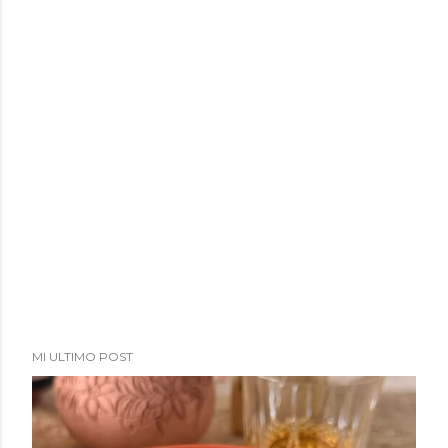
a
d
a
s
MI ULTIMO POST