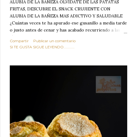
ALUBIA DE LA BAÑEZA OLVIDATE DE LAS PATATAS
FRITAS, DESCUBRE EL SNACK CRUJIENTE CON
ALUBIA DE LA BAÑEZA MAS ADICTIVO Y SALUDABLE
¿Cuántas veces te ha apurado ese gusanillo a media tarde
o justo antes de cenar y has acabado recurriendo a las
típicas patatas de bolsa, frutos secos fritos o snacks
Compartir
Publicar un comentario
ultraprocesados llenos de grasas saturadas y sodio?
SI TE GUSTA SIGUE LEYENDO............
Todos hemos estado ahí. Sin embargo, cuidarse no tiene
por qué significar renunciar al placer de un picoteo
sabroso, con ese toque tostado y crujiente que tanto nos
satisface. Estas alubias crujientes al horno van a cambiar
por completo tu forma de ver las legumbres. Olvídate de
asociar las alubias únicamente a los guisos tradicionales y
copiosos de invierno. Con esta receta simple pero
revolucionaria, transformaremos un ingrediente tan
humilde como la alubia de La Bañeza en un snack ligero,
dorado, cargado de proteína y 100% natural. Es el
sustituto perfecto a los frutos se...