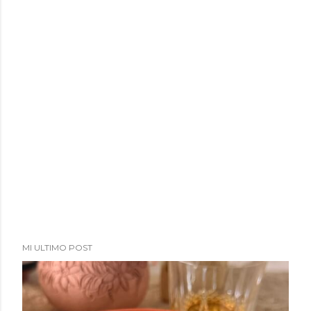
a
d
a
s
MI ULTIMO POST