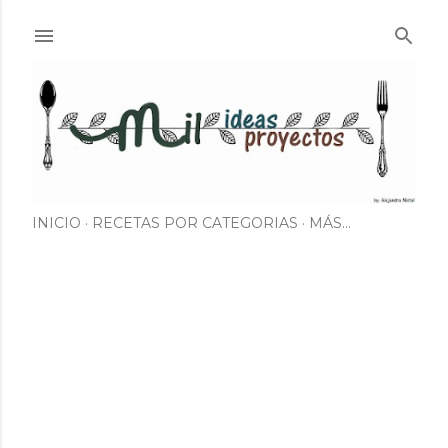
Ir al contenido principal
INICIO
RECETAS POR CATEGORIAS
MÁS…
E
n
t
r