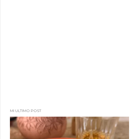
a
d
a
s
MI ULTIMO POST