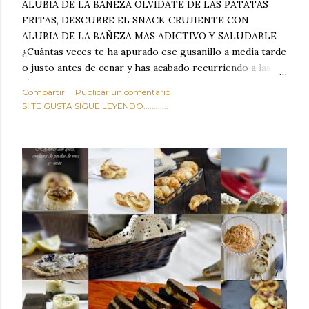
ALUBIA DE LA BAÑEZA OLVIDATE DE LAS PATATAS
FRITAS, DESCUBRE EL SNACK CRUJIENTE CON
ALUBIA DE LA BAÑEZA MAS ADICTIVO Y SALUDABLE
¿Cuántas veces te ha apurado ese gusanillo a media tarde
o justo antes de cenar y has acabado recurriendo a las
típicas patatas de bolsa, frutos secos fritos o snacks
Compartir
Publicar un comentario
ultraprocesados llenos de grasas saturadas y sodio?
SI TE GUSTA SIGUE LEYENDO............
Todos hemos estado ahí. Sin embargo, cuidarse no tiene
por qué significar renunciar al placer de un picoteo
sabroso, con ese toque tostado y crujiente que tanto nos
satisface. Estas alubias crujientes al horno van a cambiar
por completo tu forma de ver las legumbres. Olvídate de
asociar las alubias únicamente a los guisos tradicionales y
copiosos de invierno. Con esta receta simple pero
revolucionaria, transformaremos un ingrediente tan
humilde como la alubia de La Bañeza en un snack ligero,
dorado, cargado de proteína y 100% natural. Es el
sustituto perfecto a los frutos se...