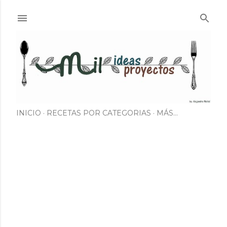
Ir al contenido principal
INICIO
RECETAS POR CATEGORIAS
MÁS…
E
n
t
r