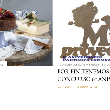
simple pero revoluciona
ingrediente tan humilde 
en un snack ligero, dora
100% natural. Es el sustit
tos
Publicado por
Sofía Mil ideas mil pro
POR FIN TENEMO
CONCURSO 6º ANI
Compartir
12 comentarios