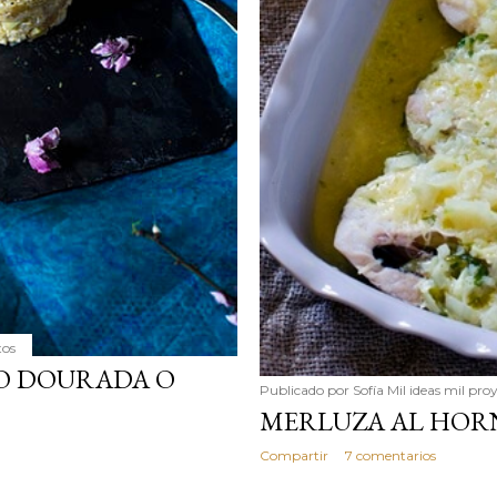
tos
O DOURADA O
Publicado por
Sofía Mil ideas mil pro
MERLUZA AL HOR
Compartir
7 comentarios