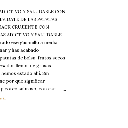
ADICTIVO Y SALUDABLE CON
LVIDATE DE LAS PATATAS
SNACK CRUJIENTE CON
MAS ADICTIVO Y SALUDABLE
rado ese gusanillo a media
enar y has acabado
 patatas de bolsa, frutos secos
esados llenos de grasas
 hemos estado ahí. Sin
ne por qué significar
 picoteo sabroso, con ese
 que tanto nos satisface.
ario
al horno van a cambiar por
....
 las legumbres. Olvídate de
mente a los guisos
de invierno. Con esta receta