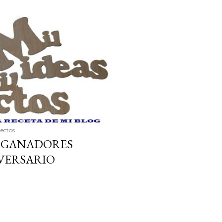
ria, transformaremos un
como la alubia de La Bañeza
do, cargado de proteína y
uto perfecto a los frutos se...
yectos
S GANADORES
VERSARIO