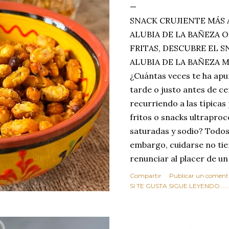
SNACK CRUJIENTE MÁS 
ALUBIA DE LA BAÑEZA O
FRITAS, DESCUBRE EL 
ALUBIA DE LA BAÑEZA 
¿Cuántas veces te ha apu
tarde o justo antes de c
recurriendo a las típicas
fritos o snacks ultraproc
saturadas y sodio? Todos
embargo, cuidarse no tie
renunciar al placer de un
toque tostado y crujiente
Compartir
Publicar un coment
Estas alubias crujientes 
SI TE GUSTA SIGUE LEYENDO........
completo tu forma de ver
asociar las alubias única
tradicionales y copiosos 