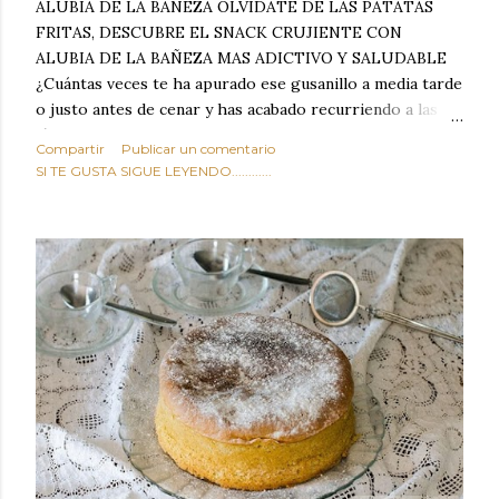
ALUBIA DE LA BAÑEZA OLVIDATE DE LAS PATATAS
FRITAS, DESCUBRE EL SNACK CRUJIENTE CON
ALUBIA DE LA BAÑEZA MAS ADICTIVO Y SALUDABLE
¿Cuántas veces te ha apurado ese gusanillo a media tarde
o justo antes de cenar y has acabado recurriendo a las
típicas patatas de bolsa, frutos secos fritos o snacks
Compartir
Publicar un comentario
ultraprocesados llenos de grasas saturadas y sodio?
SI TE GUSTA SIGUE LEYENDO............
Todos hemos estado ahí. Sin embargo, cuidarse no tiene
por qué significar renunciar al placer de un picoteo
sabroso, con ese toque tostado y crujiente que tanto nos
satisface. Estas alubias crujientes al horno van a cambiar
por completo tu forma de ver las legumbres. Olvídate de
asociar las alubias únicamente a los guisos tradicionales y
copiosos de invierno. Con esta receta simple pero
revolucionaria, transformaremos un ingrediente tan
humilde como la alubia de La Bañeza en un snack ligero,
dorado, cargado de proteína y 100% natural. Es el
sustituto perfecto a los frutos se...