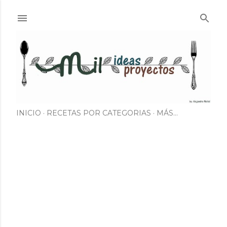
Ir al contenido principal
INICIO
RECETAS POR CATEGORIAS
MÁS…
E
n
t
r