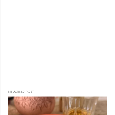
a
d
a
s
MI ULTIMO POST