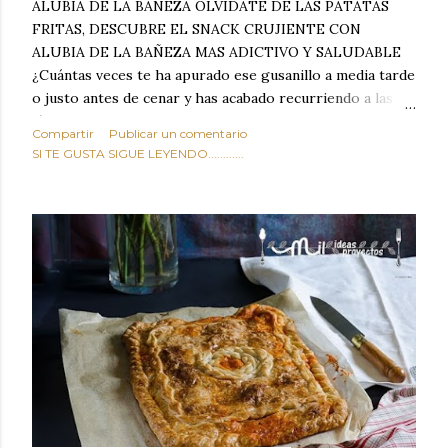
ALUBIA DE LA BAÑEZA OLVIDATE DE LAS PATATAS
FRITAS, DESCUBRE EL SNACK CRUJIENTE CON
ALUBIA DE LA BAÑEZA MAS ADICTIVO Y SALUDABLE
¿Cuántas veces te ha apurado ese gusanillo a media tarde
o justo antes de cenar y has acabado recurriendo a las
típicas patatas de bolsa, frutos secos fritos o snacks
Compartir
Publicar un comentario
ultraprocesados llenos de grasas saturadas y sodio?
SI TE GUSTA SIGUE LEYENDO............
Todos hemos estado ahí. Sin embargo, cuidarse no tiene
por qué significar renunciar al placer de un picoteo
sabroso, con ese toque tostado y crujiente que tanto nos
satisface. Estas alubias crujientes al horno van a cambiar
por completo tu forma de ver las legumbres. Olvídate de
asociar las alubias únicamente a los guisos tradicionales y
copiosos de invierno. Con esta receta simple pero
revolucionaria, transformaremos un ingrediente tan
humilde como la alubia de La Bañeza en un snack ligero,
dorado, cargado de proteína y 100% natural. Es el
sustituto perfecto a los frutos se...