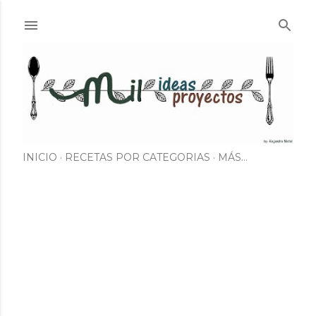
Ir al contenido principal
INICIO
RECETAS POR CATEGORIAS
MÁS…
E
n
t
r