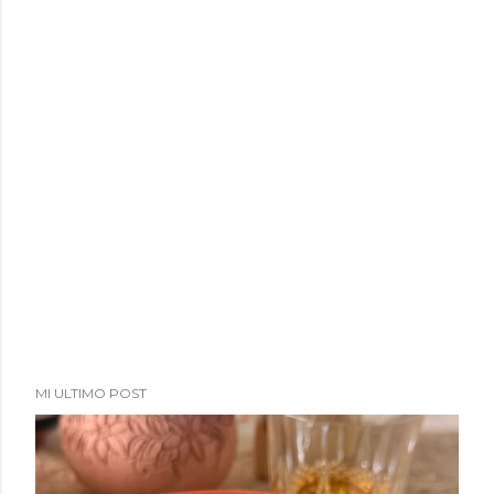
a
d
a
s
MI ULTIMO POST