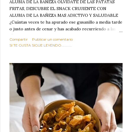
ALUBIA DE LA BAÑEZA OLVIDATE DE LAS PATATAS
FRITAS, DESCUBRE EL SNACK CRUJIENTE CON
ALUBIA DE LA BAÑEZA MAS ADICTIVO Y SALUDABLE
¿Cuántas veces te ha apurado ese gusanillo a media tarde
o justo antes de cenar y has acabado recurriendo a las
típicas patatas de bolsa, frutos secos fritos o snacks
Compartir
Publicar un comentario
ultraprocesados llenos de grasas saturadas y sodio?
SI TE GUSTA SIGUE LEYENDO............
Todos hemos estado ahí. Sin embargo, cuidarse no tiene
por qué significar renunciar al placer de un picoteo
sabroso, con ese toque tostado y crujiente que tanto nos
satisface. Estas alubias crujientes al horno van a cambiar
por completo tu forma de ver las legumbres. Olvídate de
asociar las alubias únicamente a los guisos tradicionales y
copiosos de invierno. Con esta receta simple pero
revolucionaria, transformaremos un ingrediente tan
humilde como la alubia de La Bañeza en un snack ligero,
dorado, cargado de proteína y 100% natural. Es el
sustituto perfecto a los frutos se...