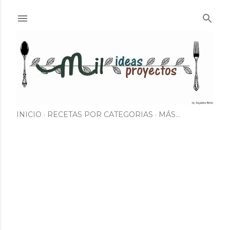
Ir al contenido principal
INICIO
RECETAS POR CATEGORIAS
MÁS…
E
n
t
r