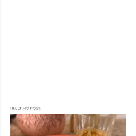
a
d
a
s
MI ULTIMO POST