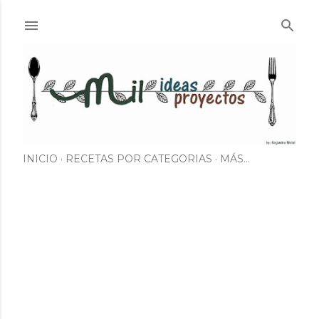
Ir al contenido principal
INICIO
RECETAS POR CATEGORIAS
MÁS…
E
n
t
r