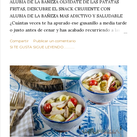
ALUBIA DE LA BAÑEZA OLVIDATE DE LAS PATATAS
FRITAS, DESCUBRE EL SNACK CRUJIENTE CON
ALUBIA DE LA BAÑEZA MAS ADICTIVO Y SALUDABLE
¿Cuántas veces te ha apurado ese gusanillo a media tarde
o justo antes de cenar y has acabado recurriendo a las
típicas patatas de bolsa, frutos secos fritos o snacks
Compartir
Publicar un comentario
ultraprocesados llenos de grasas saturadas y sodio?
SI TE GUSTA SIGUE LEYENDO............
Todos hemos estado ahí. Sin embargo, cuidarse no tiene
por qué significar renunciar al placer de un picoteo
sabroso, con ese toque tostado y crujiente que tanto nos
satisface. Estas alubias crujientes al horno van a cambiar
por completo tu forma de ver las legumbres. Olvídate de
asociar las alubias únicamente a los guisos tradicionales y
copiosos de invierno. Con esta receta simple pero
revolucionaria, transformaremos un ingrediente tan
humilde como la alubia de La Bañeza en un snack ligero,
dorado, cargado de proteína y 100% natural. Es el
sustituto perfecto a los frutos se...