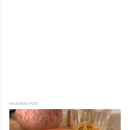
a
d
a
s
MI ULTIMO POST