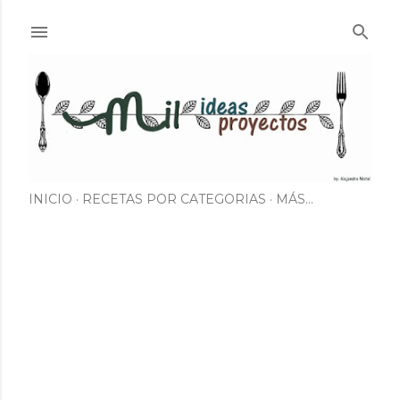
Ir al contenido principal
INICIO
RECETAS POR CATEGORIAS
MÁS…
E
n
t
r