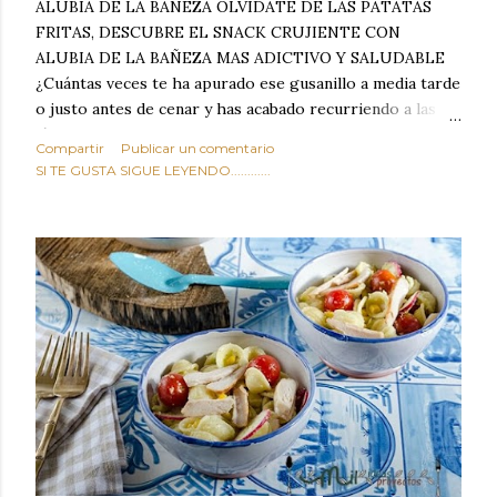
ALUBIA DE LA BAÑEZA OLVIDATE DE LAS PATATAS
FRITAS, DESCUBRE EL SNACK CRUJIENTE CON
ALUBIA DE LA BAÑEZA MAS ADICTIVO Y SALUDABLE
¿Cuántas veces te ha apurado ese gusanillo a media tarde
o justo antes de cenar y has acabado recurriendo a las
típicas patatas de bolsa, frutos secos fritos o snacks
Compartir
Publicar un comentario
ultraprocesados llenos de grasas saturadas y sodio?
SI TE GUSTA SIGUE LEYENDO............
Todos hemos estado ahí. Sin embargo, cuidarse no tiene
por qué significar renunciar al placer de un picoteo
sabroso, con ese toque tostado y crujiente que tanto nos
satisface. Estas alubias crujientes al horno van a cambiar
por completo tu forma de ver las legumbres. Olvídate de
asociar las alubias únicamente a los guisos tradicionales y
copiosos de invierno. Con esta receta simple pero
revolucionaria, transformaremos un ingrediente tan
humilde como la alubia de La Bañeza en un snack ligero,
dorado, cargado de proteína y 100% natural. Es el
sustituto perfecto a los frutos se...