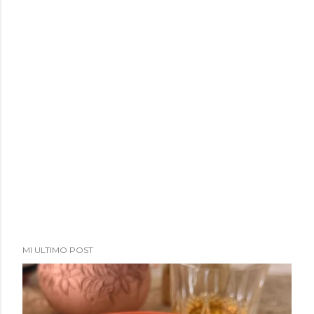
a
d
a
s
MI ULTIMO POST