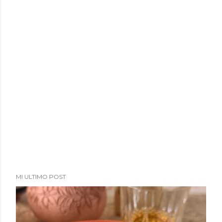
a
d
a
s
MI ULTIMO POST