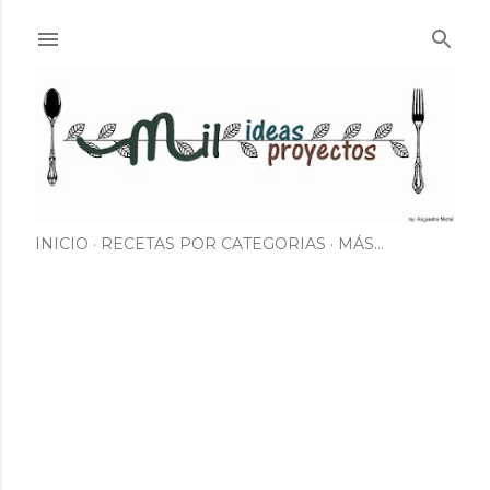
Ir al contenido principal
INICIO
RECETAS POR CATEGORIAS
MÁS…
E
n
t
r