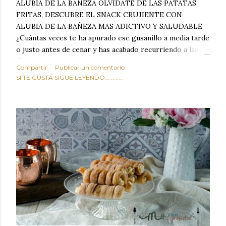
ALUBIA DE LA BAÑEZA OLVIDATE DE LAS PATATAS
FRITAS, DESCUBRE EL SNACK CRUJIENTE CON
ALUBIA DE LA BAÑEZA MAS ADICTIVO Y SALUDABLE
¿Cuántas veces te ha apurado ese gusanillo a media tarde
o justo antes de cenar y has acabado recurriendo a las
típicas patatas de bolsa, frutos secos fritos o snacks
Compartir
Publicar un comentario
ultraprocesados llenos de grasas saturadas y sodio?
SI TE GUSTA SIGUE LEYENDO............
Todos hemos estado ahí. Sin embargo, cuidarse no tiene
por qué significar renunciar al placer de un picoteo
sabroso, con ese toque tostado y crujiente que tanto nos
satisface. Estas alubias crujientes al horno van a cambiar
por completo tu forma de ver las legumbres. Olvídate de
asociar las alubias únicamente a los guisos tradicionales y
copiosos de invierno. Con esta receta simple pero
revolucionaria, transformaremos un ingrediente tan
humilde como la alubia de La Bañeza en un snack ligero,
dorado, cargado de proteína y 100% natural. Es el
sustituto perfecto a los frutos se...