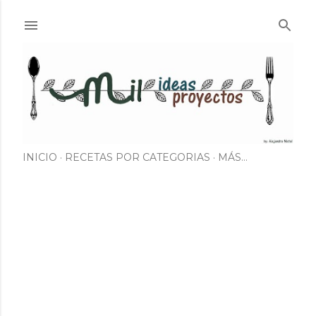
Ir al contenido principal
INICIO
RECETAS POR CATEGORIAS
MÁS…
E
n
t
r