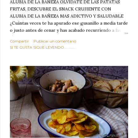
ALUBIA DE LA BAÑEZA OLVIDATE DE LAS PATATAS
FRITAS, DESCUBRE EL SNACK CRUJIENTE CON
ALUBIA DE LA BAÑEZA MAS ADICTIVO Y SALUDABLE
¿Cuántas veces te ha apurado ese gusanillo a media tarde
o justo antes de cenar y has acabado recurriendo a las
típicas patatas de bolsa, frutos secos fritos o snacks
Compartir
Publicar un comentario
ultraprocesados llenos de grasas saturadas y sodio?
SI TE GUSTA SIGUE LEYENDO............
Todos hemos estado ahí. Sin embargo, cuidarse no tiene
por qué significar renunciar al placer de un picoteo
sabroso, con ese toque tostado y crujiente que tanto nos
satisface. Estas alubias crujientes al horno van a cambiar
por completo tu forma de ver las legumbres. Olvídate de
asociar las alubias únicamente a los guisos tradicionales y
copiosos de invierno. Con esta receta simple pero
revolucionaria, transformaremos un ingrediente tan
humilde como la alubia de La Bañeza en un snack ligero,
dorado, cargado de proteína y 100% natural. Es el
sustituto perfecto a los frutos se...