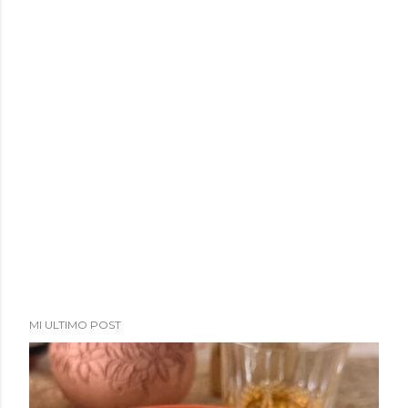
a
d
a
s
MI ULTIMO POST