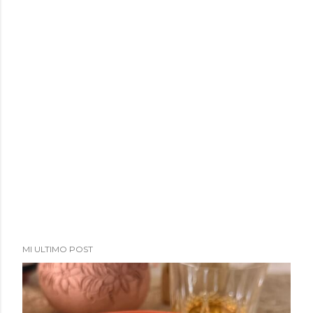
a
d
a
s
MI ULTIMO POST