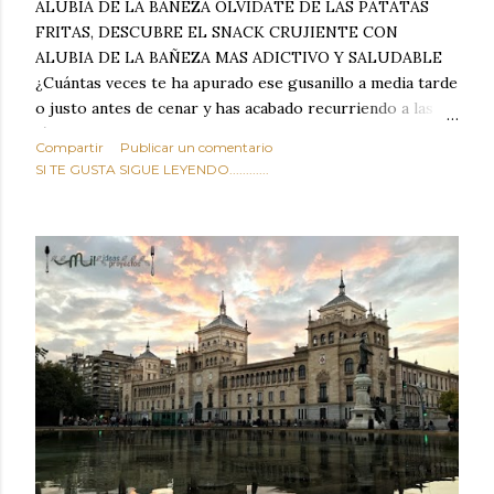
ALUBIA DE LA BAÑEZA OLVIDATE DE LAS PATATAS
FRITAS, DESCUBRE EL SNACK CRUJIENTE CON
ALUBIA DE LA BAÑEZA MAS ADICTIVO Y SALUDABLE
¿Cuántas veces te ha apurado ese gusanillo a media tarde
o justo antes de cenar y has acabado recurriendo a las
típicas patatas de bolsa, frutos secos fritos o snacks
Compartir
Publicar un comentario
ultraprocesados llenos de grasas saturadas y sodio?
SI TE GUSTA SIGUE LEYENDO............
Todos hemos estado ahí. Sin embargo, cuidarse no tiene
por qué significar renunciar al placer de un picoteo
sabroso, con ese toque tostado y crujiente que tanto nos
satisface. Estas alubias crujientes al horno van a cambiar
por completo tu forma de ver las legumbres. Olvídate de
asociar las alubias únicamente a los guisos tradicionales y
copiosos de invierno. Con esta receta simple pero
revolucionaria, transformaremos un ingrediente tan
humilde como la alubia de La Bañeza en un snack ligero,
dorado, cargado de proteína y 100% natural. Es el
sustituto perfecto a los frutos se...