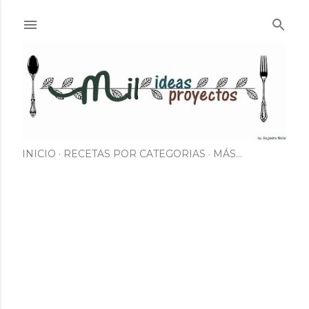
Ir al contenido principal
INICIO
RECETAS POR CATEGORIAS
MÁS…
E
n
t
r