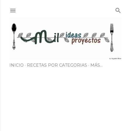
Ir al contenido principal
INICIO
RECETAS POR CATEGORIAS
MÁS…
E
n
t
r