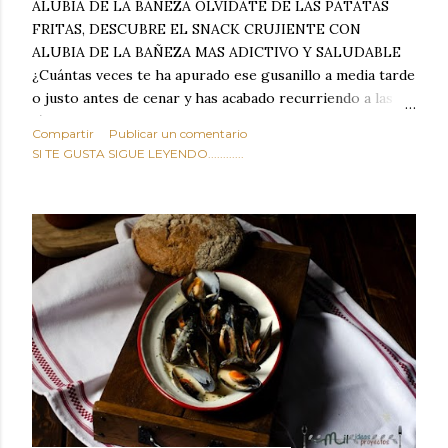
ALUBIA DE LA BAÑEZA OLVIDATE DE LAS PATATAS
FRITAS, DESCUBRE EL SNACK CRUJIENTE CON
ALUBIA DE LA BAÑEZA MAS ADICTIVO Y SALUDABLE
¿Cuántas veces te ha apurado ese gusanillo a media tarde
o justo antes de cenar y has acabado recurriendo a las
típicas patatas de bolsa, frutos secos fritos o snacks
Compartir
Publicar un comentario
ultraprocesados llenos de grasas saturadas y sodio?
SI TE GUSTA SIGUE LEYENDO............
Todos hemos estado ahí. Sin embargo, cuidarse no tiene
por qué significar renunciar al placer de un picoteo
sabroso, con ese toque tostado y crujiente que tanto nos
satisface. Estas alubias crujientes al horno van a cambiar
por completo tu forma de ver las legumbres. Olvídate de
asociar las alubias únicamente a los guisos tradicionales y
copiosos de invierno. Con esta receta simple pero
revolucionaria, transformaremos un ingrediente tan
humilde como la alubia de La Bañeza en un snack ligero,
dorado, cargado de proteína y 100% natural. Es el
sustituto perfecto a los frutos se...