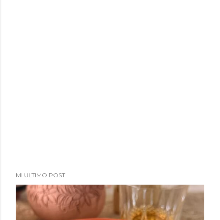
a
d
a
s
MI ULTIMO POST