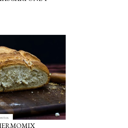
yectos
THERMOMIX