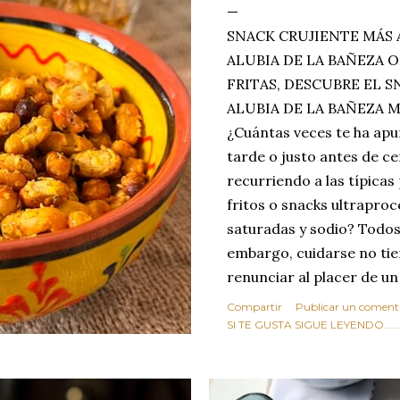
SNACK CRUJIENTE MÁS 
ALUBIA DE LA BAÑEZA O
FRITAS, DESCUBRE EL 
ALUBIA DE LA BAÑEZA 
¿Cuántas veces te ha apu
tarde o justo antes de c
recurriendo a las típicas
fritos o snacks ultraproc
saturadas y sodio? Todos
embargo, cuidarse no tie
renunciar al placer de un
toque tostado y crujiente
Compartir
Publicar un coment
Estas alubias crujientes 
SI TE GUSTA SIGUE LEYENDO........
completo tu forma de ver
asociar las alubias única
tradicionales y copiosos 