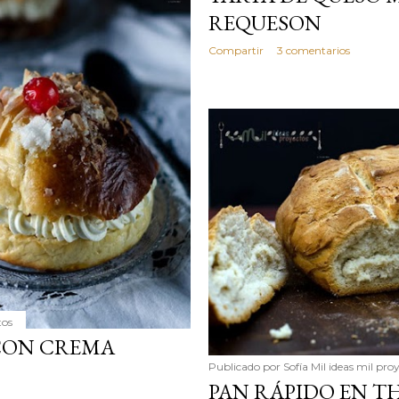
REQUESON
Compartir
3 comentarios
tos
CON CREMA
Publicado por
Sofía Mil ideas mil pro
PAN RÁPIDO EN 