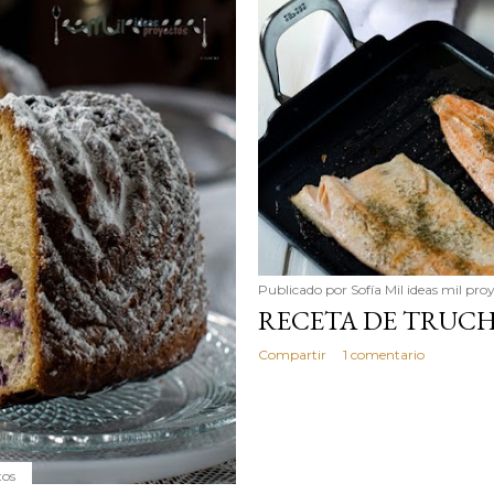
simple pero revoluciona
ingrediente tan humilde 
en un snack ligero, dora
100% natural. Es el sustit
Publicado por
Sofía Mil ideas mil pro
RECETA DE TRUCH
Compartir
1 comentario
tos