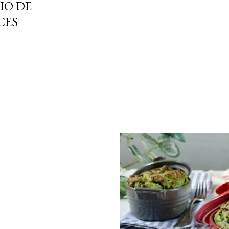
HO DE
CES