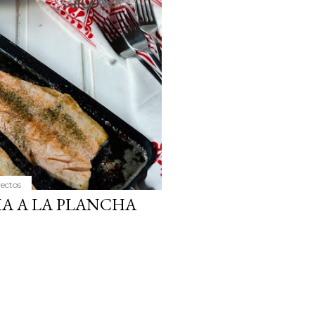
ria, transformaremos un
como la alubia de La Bañeza
do, cargado de proteína y
uto perfecto a los frutos se...
yectos
A A LA PLANCHA