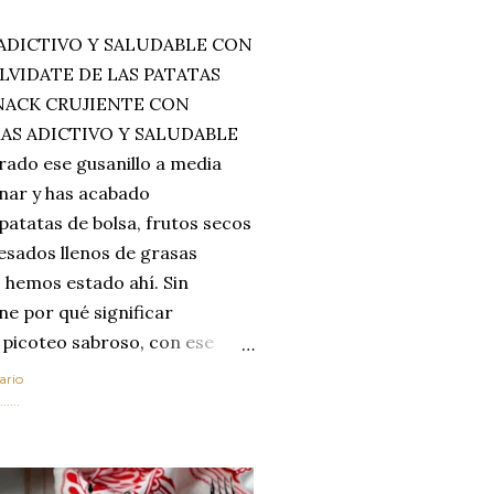
ADICTIVO Y SALUDABLE CON
LVIDATE DE LAS PATATAS
SNACK CRUJIENTE CON
MAS ADICTIVO Y SALUDABLE
rado ese gusanillo a media
enar y has acabado
 patatas de bolsa, frutos secos
esados llenos de grasas
 hemos estado ahí. Sin
ne por qué significar
 picoteo sabroso, con ese
 que tanto nos satisface.
ario
al horno van a cambiar por
....
 las legumbres. Olvídate de
mente a los guisos
de invierno. Con esta receta