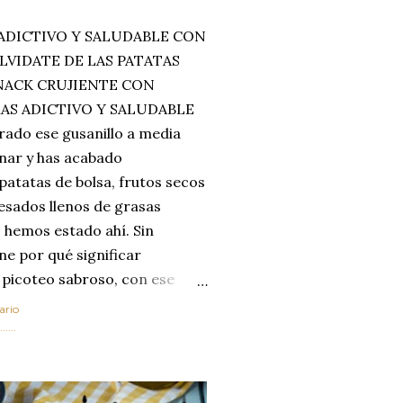
ADICTIVO Y SALUDABLE CON
LVIDATE DE LAS PATATAS
SNACK CRUJIENTE CON
MAS ADICTIVO Y SALUDABLE
rado ese gusanillo a media
enar y has acabado
 patatas de bolsa, frutos secos
esados llenos de grasas
 hemos estado ahí. Sin
ne por qué significar
 picoteo sabroso, con ese
 que tanto nos satisface.
ario
al horno van a cambiar por
....
 las legumbres. Olvídate de
mente a los guisos
de invierno. Con esta receta