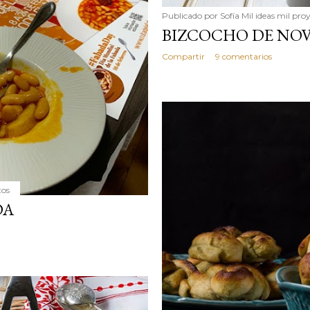
Publicado por
Sofía Mil ideas mil pro
BIZCOCHO DE NOV
Compartir
9 comentarios
tos
DA