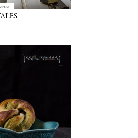
yectos
ALES