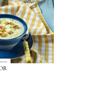
ria, transformaremos un
como la alubia de La Bañeza
do, cargado de proteína y
uto perfecto a los frutos se...
yectos
LOR