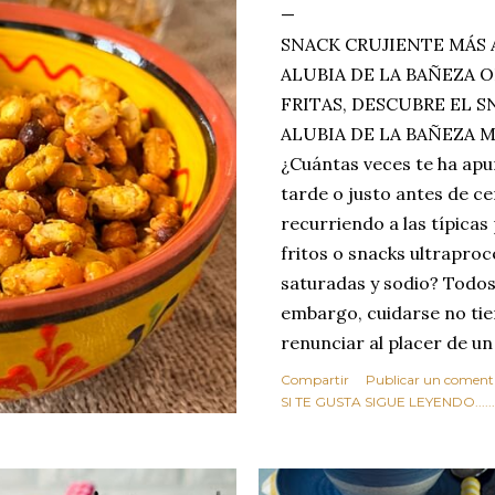
SNACK CRUJIENTE MÁS 
ALUBIA DE LA BAÑEZA O
FRITAS, DESCUBRE EL 
ALUBIA DE LA BAÑEZA 
¿Cuántas veces te ha apu
tarde o justo antes de c
recurriendo a las típicas
fritos o snacks ultraproc
saturadas y sodio? Todos
embargo, cuidarse no tie
renunciar al placer de un
toque tostado y crujiente
Compartir
Publicar un coment
Estas alubias crujientes 
SI TE GUSTA SIGUE LEYENDO........
completo tu forma de ver
asociar las alubias única
tradicionales y copiosos 