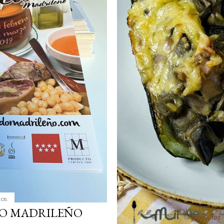
tos
DO MADRILEÑO