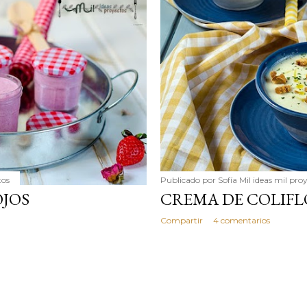
simple pero revoluciona
ingrediente tan humilde 
en un snack ligero, dora
100% natural. Es el sustit
tos
Publicado por
Sofía Mil ideas mil pro
OJOS
CREMA DE COLIF
Compartir
4 comentarios