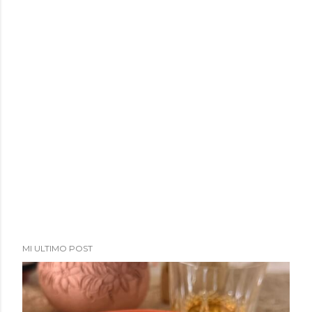
a
d
a
s
MI ULTIMO POST