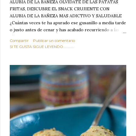
ALUBIA DE LA BAÑEZA OLVIDATE DE LAS PATATAS
FRITAS, DESCUBRE EL SNACK CRUJIENTE CON
ALUBIA DE LA BAÑEZA MAS ADICTIVO Y SALUDABLE
¿Cuántas veces te ha apurado ese gusanillo a media tarde
o justo antes de cenar y has acabado recurriendo a las
típicas patatas de bolsa, frutos secos fritos o snacks
Compartir
Publicar un comentario
ultraprocesados llenos de grasas saturadas y sodio?
SI TE GUSTA SIGUE LEYENDO............
Todos hemos estado ahí. Sin embargo, cuidarse no tiene
por qué significar renunciar al placer de un picoteo
sabroso, con ese toque tostado y crujiente que tanto nos
satisface. Estas alubias crujientes al horno van a cambiar
por completo tu forma de ver las legumbres. Olvídate de
asociar las alubias únicamente a los guisos tradicionales y
copiosos de invierno. Con esta receta simple pero
revolucionaria, transformaremos un ingrediente tan
humilde como la alubia de La Bañeza en un snack ligero,
dorado, cargado de proteína y 100% natural. Es el
sustituto perfecto a los frutos se...