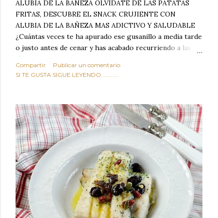
ALUBIA DE LA BAÑEZA OLVIDATE DE LAS PATATAS
FRITAS, DESCUBRE EL SNACK CRUJIENTE CON
ALUBIA DE LA BAÑEZA MAS ADICTIVO Y SALUDABLE
¿Cuántas veces te ha apurado ese gusanillo a media tarde
o justo antes de cenar y has acabado recurriendo a las
típicas patatas de bolsa, frutos secos fritos o snacks
Compartir
Publicar un comentario
ultraprocesados llenos de grasas saturadas y sodio?
SI TE GUSTA SIGUE LEYENDO............
Todos hemos estado ahí. Sin embargo, cuidarse no tiene
por qué significar renunciar al placer de un picoteo
sabroso, con ese toque tostado y crujiente que tanto nos
satisface. Estas alubias crujientes al horno van a cambiar
por completo tu forma de ver las legumbres. Olvídate de
asociar las alubias únicamente a los guisos tradicionales y
copiosos de invierno. Con esta receta simple pero
revolucionaria, transformaremos un ingrediente tan
humilde como la alubia de La Bañeza en un snack ligero,
dorado, cargado de proteína y 100% natural. Es el
sustituto perfecto a los frutos se...