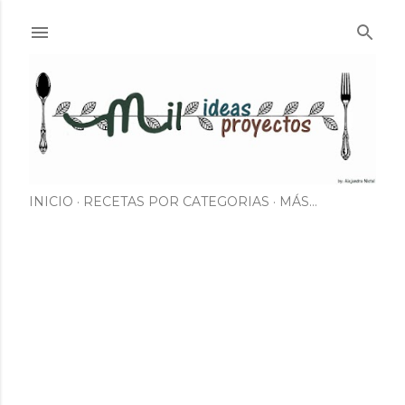
Ir al contenido principal
INICIO
RECETAS POR CATEGORIAS
MÁS…
E
n
t
r