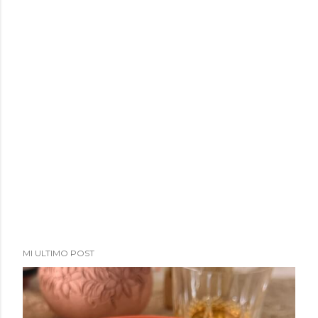
a
d
a
s
MI ULTIMO POST