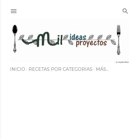
Ir al contenido principal
INICIO
RECETAS POR CATEGORIAS
MÁS…
E
n
t
r