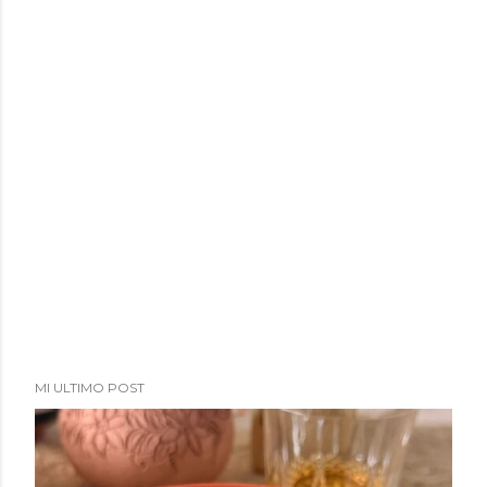
a
d
a
s
MI ULTIMO POST