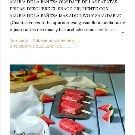
ALUBIA DE LA BAÑEZA OLVIDATE DE LAS PATATAS
FRITAS, DESCUBRE EL SNACK CRUJIENTE CON
ALUBIA DE LA BAÑEZA MAS ADICTIVO Y SALUDABLE
¿Cuántas veces te ha apurado ese gusanillo a media tarde
o justo antes de cenar y has acabado recurriendo a las
típicas patatas de bolsa, frutos secos fritos o snacks
Compartir
Publicar un comentario
ultraprocesados llenos de grasas saturadas y sodio?
SI TE GUSTA SIGUE LEYENDO............
Todos hemos estado ahí. Sin embargo, cuidarse no tiene
por qué significar renunciar al placer de un picoteo
sabroso, con ese toque tostado y crujiente que tanto nos
satisface. Estas alubias crujientes al horno van a cambiar
por completo tu forma de ver las legumbres. Olvídate de
asociar las alubias únicamente a los guisos tradicionales y
copiosos de invierno. Con esta receta simple pero
revolucionaria, transformaremos un ingrediente tan
humilde como la alubia de La Bañeza en un snack ligero,
dorado, cargado de proteína y 100% natural. Es el
sustituto perfecto a los frutos se...