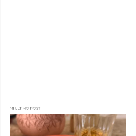
a
d
a
s
MI ULTIMO POST