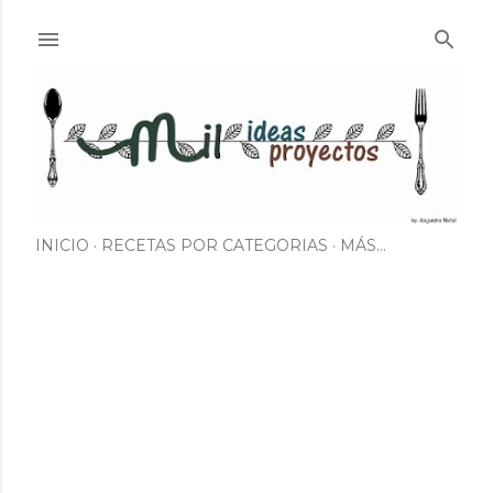
Ir al contenido principal
INICIO
RECETAS POR CATEGORIAS
MÁS…
E
n
t
r