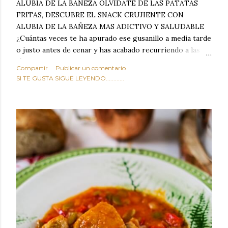
ALUBIA DE LA BAÑEZA OLVIDATE DE LAS PATATAS
FRITAS, DESCUBRE EL SNACK CRUJIENTE CON
ALUBIA DE LA BAÑEZA MAS ADICTIVO Y SALUDABLE
¿Cuántas veces te ha apurado ese gusanillo a media tarde
o justo antes de cenar y has acabado recurriendo a las
típicas patatas de bolsa, frutos secos fritos o snacks
Compartir
Publicar un comentario
ultraprocesados llenos de grasas saturadas y sodio?
SI TE GUSTA SIGUE LEYENDO............
Todos hemos estado ahí. Sin embargo, cuidarse no tiene
por qué significar renunciar al placer de un picoteo
sabroso, con ese toque tostado y crujiente que tanto nos
satisface. Estas alubias crujientes al horno van a cambiar
por completo tu forma de ver las legumbres. Olvídate de
asociar las alubias únicamente a los guisos tradicionales y
copiosos de invierno. Con esta receta simple pero
revolucionaria, transformaremos un ingrediente tan
humilde como la alubia de La Bañeza en un snack ligero,
dorado, cargado de proteína y 100% natural. Es el
sustituto perfecto a los frutos se...