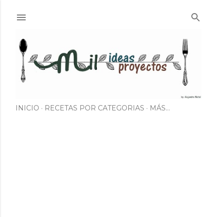
Ir al contenido principal
INICIO
RECETAS POR CATEGORIAS
MÁS…
E
n
t
r