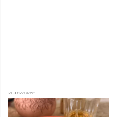
a
d
a
s
MI ULTIMO POST