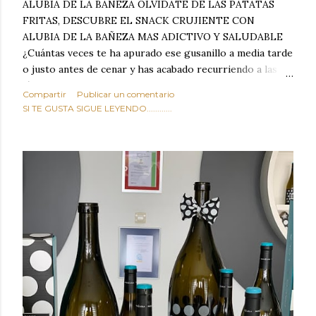
ALUBIA DE LA BAÑEZA OLVIDATE DE LAS PATATAS
FRITAS, DESCUBRE EL SNACK CRUJIENTE CON
ALUBIA DE LA BAÑEZA MAS ADICTIVO Y SALUDABLE
¿Cuántas veces te ha apurado ese gusanillo a media tarde
o justo antes de cenar y has acabado recurriendo a las
típicas patatas de bolsa, frutos secos fritos o snacks
Compartir
Publicar un comentario
ultraprocesados llenos de grasas saturadas y sodio?
SI TE GUSTA SIGUE LEYENDO............
Todos hemos estado ahí. Sin embargo, cuidarse no tiene
por qué significar renunciar al placer de un picoteo
sabroso, con ese toque tostado y crujiente que tanto nos
satisface. Estas alubias crujientes al horno van a cambiar
por completo tu forma de ver las legumbres. Olvídate de
asociar las alubias únicamente a los guisos tradicionales y
copiosos de invierno. Con esta receta simple pero
revolucionaria, transformaremos un ingrediente tan
humilde como la alubia de La Bañeza en un snack ligero,
dorado, cargado de proteína y 100% natural. Es el
sustituto perfecto a los frutos se...