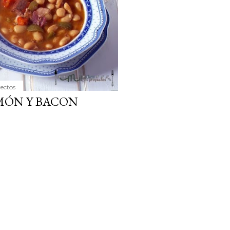
yectos
MÓN Y BACON