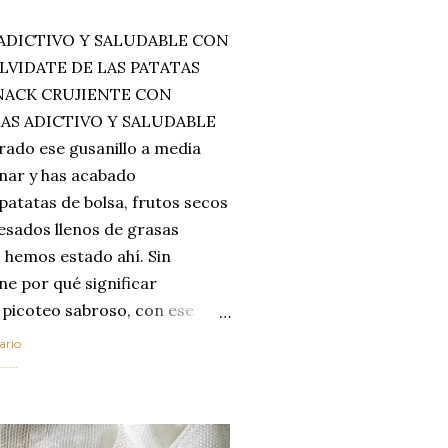
ADICTIVO Y SALUDABLE CON
LVIDATE DE LAS PATATAS
SNACK CRUJIENTE CON
MAS ADICTIVO Y SALUDABLE
rado ese gusanillo a media
enar y has acabado
 patatas de bolsa, frutos secos
esados llenos de grasas
 hemos estado ahí. Sin
ne por qué significar
 picoteo sabroso, con ese
 que tanto nos satisface.
ario
al horno van a cambiar por
....
 las legumbres. Olvídate de
mente a los guisos
de invierno. Con esta receta