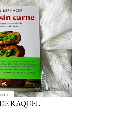
ria, transformaremos un
como la alubia de La Bañeza
do, cargado de proteína y
uto perfecto a los frutos se...
yectos
 DE RAQUEL