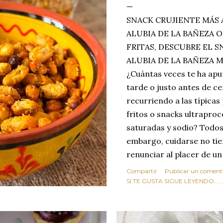
SNACK CRUJIENTE MÁS 
ALUBIA DE LA BAÑEZA O
FRITAS, DESCUBRE EL 
ALUBIA DE LA BAÑEZA 
¿Cuántas veces te ha apu
tarde o justo antes de c
recurriendo a las típicas
fritos o snacks ultraproc
saturadas y sodio? Todos
embargo, cuidarse no tie
renunciar al placer de un
toque tostado y crujiente
Compartir
Publicar un coment
Estas alubias crujientes 
SI TE GUSTA SIGUE LEYENDO........
completo tu forma de ver
asociar las alubias única
tradicionales y copiosos 