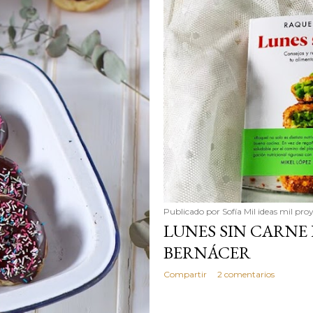
simple pero revoluciona
ingrediente tan humilde 
en un snack ligero, dora
100% natural. Es el sustit
Publicado por
Sofía Mil ideas mil pro
LUNES SIN CARNE
BERNÁCER
Compartir
2 comentarios