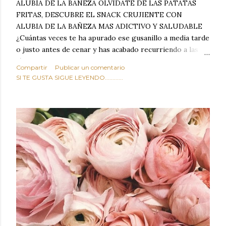
ALUBIA DE LA BAÑEZA OLVIDATE DE LAS PATATAS
FRITAS, DESCUBRE EL SNACK CRUJIENTE CON
ALUBIA DE LA BAÑEZA MAS ADICTIVO Y SALUDABLE
¿Cuántas veces te ha apurado ese gusanillo a media tarde
o justo antes de cenar y has acabado recurriendo a las
típicas patatas de bolsa, frutos secos fritos o snacks
Compartir
Publicar un comentario
ultraprocesados llenos de grasas saturadas y sodio?
SI TE GUSTA SIGUE LEYENDO............
Todos hemos estado ahí. Sin embargo, cuidarse no tiene
por qué significar renunciar al placer de un picoteo
sabroso, con ese toque tostado y crujiente que tanto nos
satisface. Estas alubias crujientes al horno van a cambiar
por completo tu forma de ver las legumbres. Olvídate de
asociar las alubias únicamente a los guisos tradicionales y
copiosos de invierno. Con esta receta simple pero
revolucionaria, transformaremos un ingrediente tan
humilde como la alubia de La Bañeza en un snack ligero,
dorado, cargado de proteína y 100% natural. Es el
sustituto perfecto a los frutos se...