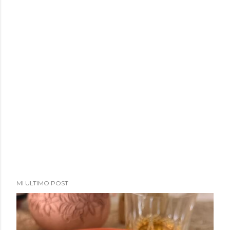
a
d
a
s
MI ULTIMO POST