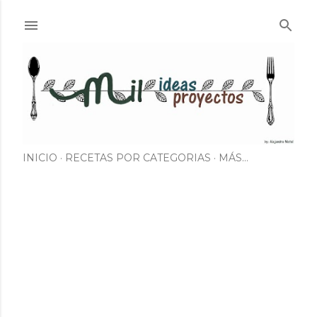
Ir al contenido principal
INICIO
RECETAS POR CATEGORIAS
MÁS…
E
n
t
r