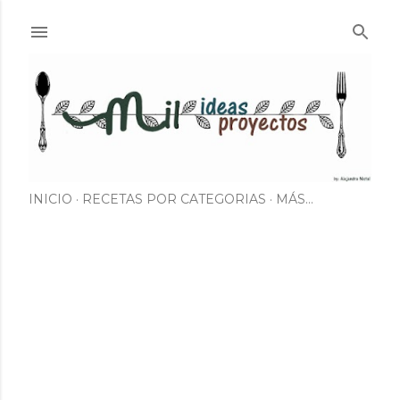
Ir al contenido principal
INICIO
RECETAS POR CATEGORIAS
MÁS…
E
n
t
r