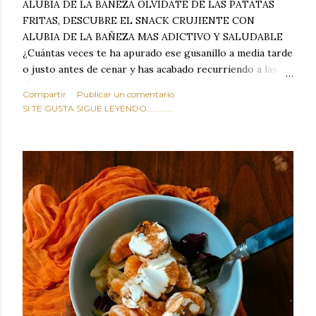
ALUBIA DE LA BAÑEZA OLVIDATE DE LAS PATATAS
FRITAS, DESCUBRE EL SNACK CRUJIENTE CON
ALUBIA DE LA BAÑEZA MAS ADICTIVO Y SALUDABLE
¿Cuántas veces te ha apurado ese gusanillo a media tarde
o justo antes de cenar y has acabado recurriendo a las
típicas patatas de bolsa, frutos secos fritos o snacks
Compartir
Publicar un comentario
ultraprocesados llenos de grasas saturadas y sodio?
SI TE GUSTA SIGUE LEYENDO............
Todos hemos estado ahí. Sin embargo, cuidarse no tiene
por qué significar renunciar al placer de un picoteo
sabroso, con ese toque tostado y crujiente que tanto nos
satisface. Estas alubias crujientes al horno van a cambiar
por completo tu forma de ver las legumbres. Olvídate de
asociar las alubias únicamente a los guisos tradicionales y
copiosos de invierno. Con esta receta simple pero
revolucionaria, transformaremos un ingrediente tan
humilde como la alubia de La Bañeza en un snack ligero,
dorado, cargado de proteína y 100% natural. Es el
sustituto perfecto a los frutos se...