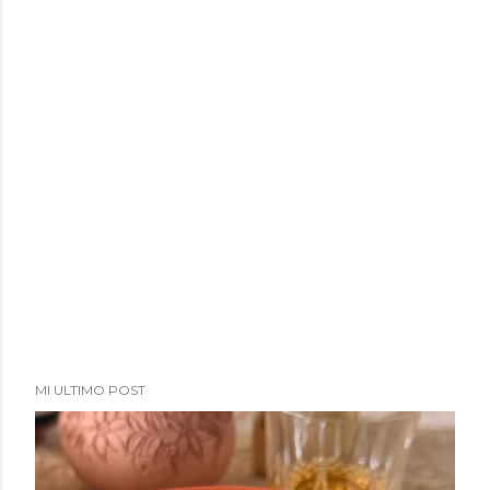
a
d
a
s
MI ULTIMO POST