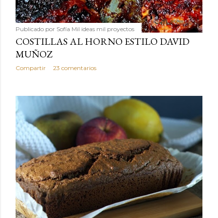
Publicado por
Sofía Mil ideas mil proyectos
COSTILLAS AL HORNO ESTILO DAVID
MUÑOZ
Compartir
23 comentarios