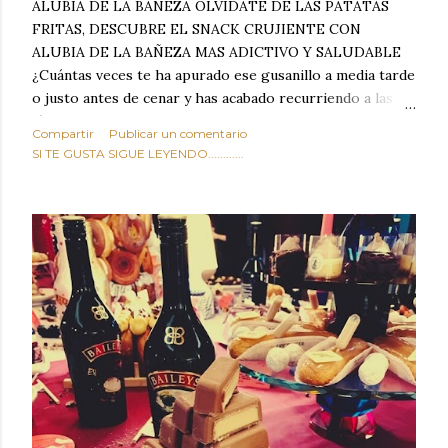
ALUBIA DE LA BAÑEZA OLVIDATE DE LAS PATATAS
FRITAS, DESCUBRE EL SNACK CRUJIENTE CON
ALUBIA DE LA BAÑEZA MAS ADICTIVO Y SALUDABLE
¿Cuántas veces te ha apurado ese gusanillo a media tarde
o justo antes de cenar y has acabado recurriendo a las
típicas patatas de bolsa, frutos secos fritos o snacks
Compartir
Publicar un comentario
ultraprocesados llenos de grasas saturadas y sodio?
SI TE GUSTA SIGUE LEYENDO............
Todos hemos estado ahí. Sin embargo, cuidarse no tiene
por qué significar renunciar al placer de un picoteo
sabroso, con ese toque tostado y crujiente que tanto nos
satisface. Estas alubias crujientes al horno van a cambiar
por completo tu forma de ver las legumbres. Olvídate de
asociar las alubias únicamente a los guisos tradicionales y
copiosos de invierno. Con esta receta simple pero
revolucionaria, transformaremos un ingrediente tan
humilde como la alubia de La Bañeza en un snack ligero,
dorado, cargado de proteína y 100% natural. Es el
sustituto perfecto a los frutos se...