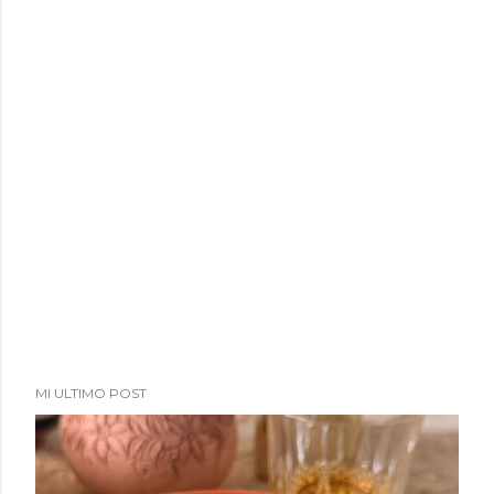
a
d
a
s
MI ULTIMO POST