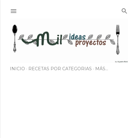
Ir al contenido principal
INICIO
RECETAS POR CATEGORIAS
MÁS…
E
n
t
r